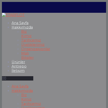
İçeriğe
atla
Ana Sayfa
Hakkımızda
Biz
Kimiz
Tarihçemiz
Üyeliklerimiz
Organizasyonlar
Mali
Bilgiler
Ürünler
Antrepo
İletişim
Ana Sayfa
Hakkımızda
Biz
Kimiz
Tarihçemiz
Üyeliklerimiz