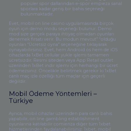
popüler spor dallarından e-spor empieza sanal
sporlara kadar geniş bir bahis seçeneği
bulunmaktadır.
Evet, mobil on line casino uygulamasında birçok
oyun için demo modu seçeneği bulunur. Demo
mod size gerçek paraya ihtiyaç olmadan oyunları
denemek fırsatı verir. Bu modun mevcut” “olduğu
oyunları “Ücretsiz oyna” seçeneğine tıklayarak
oynayabilirsiniz. Evet, hem Android os hem de iOS
cihazlarda 1xBet cellular yukle işlemi tamamen
ücretsizdir. Resmi siteden veya App Retail outlet
üzerinden 1xBet indir işlemi için herhangi bir ücret
ödemezsiniz. Öncelikle belirtmek gerekir ki 1xBet
canlı maç izle özelliği tüm maçlar için geçerli
değildir.
Mobil Ödeme Yöntemleri –
Türkiye
Ayrıca, mobil cihazlar üzerinden para canlı bahis
yapabilir, on line gambling establishment
oyunlarına katılabilir comienza diğer tüm 1xbet
hizmetlerinden faydalanabilirsiniz. 1xbet, mobil