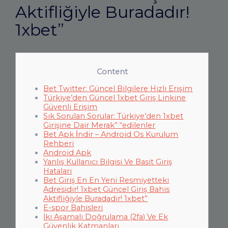
Aktifliğiyle Buradadır!
1xbet”
Content
Bet Twitter: Güncel Bilgilere Hızlı Erişim
Türkiye’den Güncel 1xbet Giriş Linkine
Güvenli Erişim
Sık Sorulan Sorular: Türkiye’den 1xbet
Girişine Dair Merak” “edilenler
Bet Apk İndir – Android Os Kurulum
Rehberi
Android Apk
Yanlış Kullanıcı Bilgisi Ve Basit Giriş
Hataları
Bet Giriş En En Yeni Resmiyetteki
Adresidir! 1xbet Güncel Giriş Bahis
Aktifliğiyle Buradadır! 1xbet”
E-spor Bahisleri
İki Aşamalı Doğrulama (2fa) Ve Ek
Güvenlik Katmanları