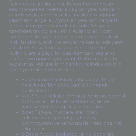
hakkında hızlı bilgi sunar. Resmi Twitter hesabı,
erişim engelleri nedeniyle değişen giriş adreslerini
anında paylaşır empieza kullanıcıların mağduriyet
yaşamasını engeller. Ayrıca, en yeni kampanyalar,
bonuslar empieza önemli duyurular Myspace
üzerinden takipçilere iletilir. Kullanıcılar, 1xbet
twitter hesabı sayesinde müşteri hizmetleriyle de
hızlı iletişim kurabilir ve sorularına kısa sürede yanıt
alabilirler. Sosyal medya etkileşimi, 1xbet’in
kullanıcılarıyla güçlü bir bağ kurmasını sağlar ve
platformun güncelliğini korur. Platformun mobil
uygulaması, kullanıcıların hareket halindeyken bile
işlem yapmasına olanak tanır.
Bu kavramlar hakkında daha detaylı bilgiyi
makalenin “Bahis Sözlüğü” bölümünde
bulabilirsiniz.
Site, SSL sertifikaları empieza gelişmiş güvenlik
protokolleri ile kullanıcılarının kişisel ve
finansal bilgilerini gizlilik içinde saklar.
1xbet Türkiye, Myspace üzerinden
kullanıcılarına güncel giriş linkleri,
promosyonlar ve kampanyalar hakkında hızlı
bilgi sunar.
1xBet’te futbol, basketbol, ping-pong gibi