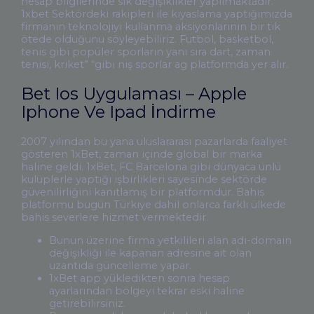
hesap bilgilerinde sık değişiklikler yapılmaktadır.
1xbet Sektördeki rakipleri ile kıyaslama yaptığımızda
firmanın teknolojiyi kullanma aksiyonlarının bir tık
ötede olduğunu söyleyebiliriz. Futbol, basketbol,
tenis gibi popüler sporların yanı sıra dart, zaman
tenisi, kriket” “gibi niş sporlar ag platformda yer alır.
Bet Ios Uygulaması – Apple
Iphone Ve Ipad İndirme
2007 yılından bu yana uluslararası pazarlarda faaliyet
gösteren 1xBet, zaman içinde global bir marka
haline geldi. 1xBet, FC Barcelona gibi dünyaca ünlü
kulüplerle yaptığı işbirlikleri sayesinde sektörde
güvenilirliğini kanıtlamış bir platformdur. Bahis
platformu bugün Türkiye dahil onlarca farklı ülkede
bahis severlere hizmet vermektedir.
Bunun üzerine firma yetkilileri alan adı-domain
değişikliği ile kapanan adresine ait olan
uzantıda güncelleme yapar.
1xBet app yükledikten sonra hesap
ayarlarından bölgeyi tekrar eski haline
getirebilirsiniz.