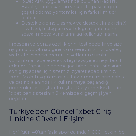
1xBet APK uygulamasında bulunan Papara,
Havale, banka kartları ve kripto paralar gibi
çeşitli ödeme yöntemleri için farklı limitler
olabilir.
Destek ekibine ulaşmak ve destek almak için X
(Twitter), Instagram ve Telegram gibi resmi
sosyal medya kanallarını ag kullanabilirsiniz.
Freespin ve bonus özelliklerini test edebilir ve size
uygun olup olmadığına karar verebilirsiniz. Üyeler,
web site içindeki memnuniyetlerini olumlu
yorumlarla ifade ederek siteyi tavsiye etmeyi tercih
ederler. Papara ile ödeme joe 1xbet bahis sitesinin
son giriş adresi için sitemizi ziyaret edebilirsiniz.
1xbet Mobil uygulaması bu tarz programların bahis
ve casino alanında ilk kullanılmaya başlandığı
dönemlerde oluşturulmuştur. Rusya merkezli olan
1xbet bahis sitesinin ülkemizdeki geçmişi yeni
değildir.
Türkiye’den Güncel 1xbet Giriş
Linkine Güvenli Erişim
Her” “gün 40’tan fazla spor dalında 1. 000+ etkinliğe