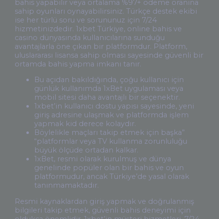
bahis yapabilir veya ortalama %97+ ödeme oranına
sahip oyunları oynayabilirsiniz. Türkçe destek ekibi
ise her türlü soru ve sorununuz için 7/24
hizmetinizdedir. 1xbet Türkiye, online bahis ve
casino dünyasında kullanıcılarına sunduğu
avantajlarla öne çıkan bir platformdur. Platform,
uluslararası lisansa sahip olması sayesinde güvenli bir
ortamda bahis yapma imkanı tanır.
Bu açıdan bakıldığında, çoğu kullanıcı için
günlük kullanımda 1xBet uygulaması veya
mobil sitesi daha avantajlı bir seçenektir.
1xbet’in kullanıcı dostu yapısı sayesinde, yeni
giriş adresine ulaşmak ve platformda işlem
yapmak kid derece kolaydır.
Böylelikle maçları takip etmek için başka”
“platformlar veya TV kullanma zorunluluğu
büyük ölçüde ortadan kalkar.
1xBet, resmi olarak kurulmuş ve dünya
genelinde popüler olan bir bahis ve oyun
platformudur, ancak Türkiye’de yasal olarak
tanınmamaktadır.
Resmi kaynaklardan giriş yapmak ve doğrulanmış
bilgileri takip etmek, güvenli bahis deneyimi için
oldukça önemlidir. 1xbet’in müşteri hizmetleri, 7/24