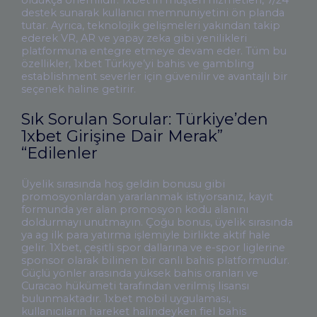
destek sunarak kullanıcı memnuniyetini ön planda
tutar. Ayrıca, teknolojik gelişmeleri yakından takip
ederek VR, AR ve yapay zeka gibi yenilikleri
platformuna entegre etmeye devam eder. Tüm bu
özellikler, 1xbet Türkiye’yi bahis ve gambling
establishment severler için güvenilir ve avantajlı bir
seçenek haline getirir.
Sık Sorulan Sorular: Türkiye’den
1xbet Girişine Dair Merak”
“edilenler
Üyelik sırasında hoş geldin bonusu gibi
promosyonlardan yararlanmak istiyorsanız, kayıt
formunda yer alan promosyon kodu alanını
doldurmayı unutmayın. Çoğu bonus, üyelik sırasında
ya ag ilk para yatırma işlemiyle birlikte aktif hale
gelir. 1Xbet, çeşitli spor dallarına ve e-spor liglerine
sponsor olarak bilinen bir canlı bahis platformudur.
Güçlü yönler arasında yüksek bahis oranları ve
Curacao hükümeti tarafından verilmiş lisansı
bulunmaktadır. 1xbet mobil uygulaması,
kullanıcıların hareket halindeyken fiel bahis