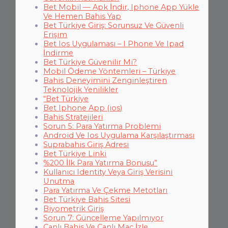
Bet Mobil — Apk İndir, Iphone App Yükle
Ve Hemen Bahis Yap
Bet Türkiye Giriş: Sorunsuz Ve Güvenli
Erişim
Bet Ios Uygulaması – I Phone Ve Ipad
İndirme
Bet Türkiye Güvenilir Mi?
Mobil Ödeme Yöntemleri – Türkiye
Bahis Deneyimini Zenginleştiren
Teknolojik Yenilikler
“Bet Türkiye
Bet Iphone App (ios)
Bahis Stratejileri
Sorun 5: Para Yatırma Problemi
Android Ve Ios Uygulama Karşılaştırması
Suprabahis Giriş Adresi
Bet Türkiye Linki
%200 İlk Para Yatırma Bonusu”
Kullanıcı Identity Veya Giriş Verisini
Unutma
Para Yatırma Ve Çekme Metotları
Bet Türkiye Bahis Sitesi
Biyometrik Giriş
Sorun 7: Güncelleme Yapılmıyor
Canlı Bahis Ve Canlı Maç İzle