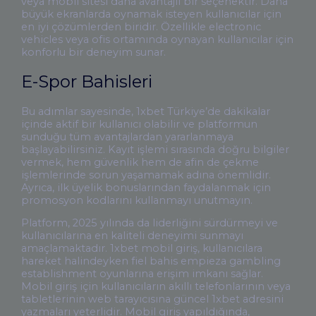
veya mobil sitesi daha avantajlı bir seçenektir. Daha
büyük ekranlarda oynamak isteyen kullanıcılar için
en iyi çözümlerden biridir. Özellikle electronic
vehicles veya ofis ortamında oynayan kullanıcılar için
konforlu bir deneyim sunar.
E-Spor Bahisleri
Bu adımlar sayesinde, 1xbet Türkiye’de dakikalar
içinde aktif bir kullanıcı olabilir ve platformun
sunduğu tüm avantajlardan yararlanmaya
başlayabilirsiniz. Kayıt işlemi sırasında doğru bilgiler
vermek, hem güvenlik hem de afin de çekme
işlemlerinde sorun yaşamamak adına önemlidir.
Ayrıca, ilk üyelik bonuslarından faydalanmak için
promosyon kodlarını kullanmayı unutmayın.
Platform, 2025 yılında da liderliğini sürdürmeyi ve
kullanıcılarına en kaliteli deneyimi sunmayı
amaçlamaktadır. 1xbet mobil giriş, kullanıcılara
hareket halindeyken fiel bahis empieza gambling
establishment oyunlarına erişim imkanı sağlar.
Mobil giriş için kullanıcıların akıllı telefonlarının veya
tabletlerinin web tarayıcısına güncel 1xbet adresini
yazmaları yeterlidir. Mobil giriş yapıldığında,