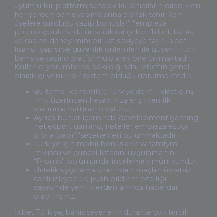
uyumlu bir platform sunarak kullanıcıların diledikleri
her yerden bahis yapmalarına olanak tanır. Yeni
üyelere sunduğu cazip bonuslar” “empieza
promosyonlarla de uma dikkat çeken 1xbet, bahis
ve casino deneyimini bir üst seviyeye taşır. 1xbet,
lisanslı yapısı ve güvenlik önlemleri ile güvenilir bir
bahis ve casino platformu olarak öne çıkmaktadır.
Kullanıcı yorumlarına bakıldığında, 1xbet’in genel
olarak güvenilir bir system olduğu görülmektedir.
Bu temel kontroller, Türkiye’den” “1xBet giriş
linki üzerinden hesabınıza erişirken ilk
savunma hattınızı oluşturur.
Ayrıca bunlar içerisinde development gaming,
net expert gaming, neteller empieza ezugi
gibi altyapı” “seçenekleri bulunmaktadır.
Türkiye için mobil bonusların w tamtym
miejscu ve güncel listesini uygulamanın
“Promo” bölümünde incelemek mümkündür.
Üstelik uygulama üzerinden maçları ücretsiz
canlı izleyebilir, push bildirim özelliği
sayesinde yeniliklerden anında haberdar
olabilirsiniz.
1xbet Türkiye, bahis severlerin durante çok tercih