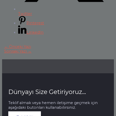
Twitter
Pinterest
LinkedIn
Yazı
←
Önceki Yazı
Sonraki Yazı
→
Gezinmesi
Dünyayı Size Getiriyoruz...
Teklif almak veya hemen iletişime geçmek için
aşağıdaki butonları kullanabilirsiniz.