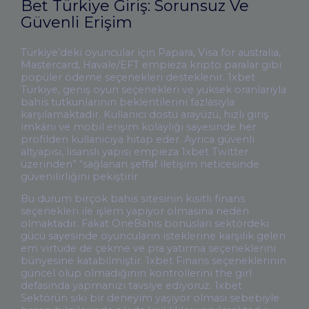
Bet Türkiye Giriş: Sorunsuz Ve
Güvenli Erişim
Türkiye’deki oyuncular için Papara, Visa for australia,
Mastercard, Havale/EFT empieza kripto paralar gibi
popüler ödeme seçenekleri desteklenir. 1xbet
Türkiye, geniş oyun seçenekleri ve yüksek oranlarıyla
bahis tutkunlarının beklentilerini fazlasıyla
karşılamaktadır. Kullanıcı dostu arayüzü, hızlı giriş
imkânı ve mobil erişim kolaylığı sayesinde her
profilden kullanıcıya hitap eder. Ayrıca güvenli
altyapısı, lisanslı yapısı empieza 1xbet Twitter
üzerinden” “sağlanan şeffaf iletişim neticesinde
güvenilirliğini pekiştirir.
Bu durum birçok bahis sitesinin kısıtlı finans
seçenekleri ile işlem yapıyor olmasına neden
olmaktadır. Fakat OneBahis bonusları sektördeki
gücü sayesinde oyuncuların isteklerine karşılık gelen
em virtude de çekme ve pra yatırma seçeneklerini
bünyesine katabilmiştir. 1xbet Finans seçeneklerinin
güncel olup olmadığının kontrollerini the girl
defasında yapmanızı tavsiye ediyoruz. 1xbet
Sektörün sıkı bir deneyim yaşıyor olması sebebiyle