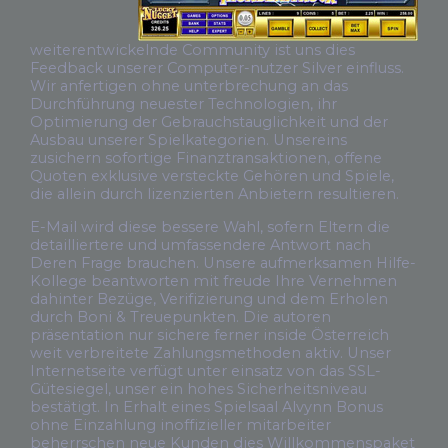
weiterentwickelnde Community ist uns dies
Feedback unserer Computer-nutzer Silver einfluss.
Wir anfertigen ohne unterbrechung an das
Durchführung neuester Technologien, ihr
Optimierung der Gebrauchstauglichkeit und der
Ausbau unserer Spielkategorien. Unsereins
zusichern sofortige Finanztransaktionen, offene
Quoten exklusive versteckte Gehören und Spiele,
die allein durch lizenzierten Anbietern resultieren.
E-Mail wird diese bessere Wahl, sofern Eltern die
detailliertere und umfassendere Antwort nach
Deren Frage brauchen. Unsere aufmerksamen Hilfe-
Kollege beantworten mit freude Ihre Vernehmen
dahinter Bezüge, Verifizierung und dem Erholen
durch Boni & Treuepunkten. Die autoren
präsentation nur sichere ferner inside Österreich
weit verbreitete Zahlungsmethoden aktiv. Unser
Internetseite verfügt unter einsatz von das SSL-
Gütesiegel, unser ein hohes Sicherheitsniveau
bestätigt. In Erhalt eines Spielsaal Alvynn Bonus
ohne Einzahlung inoffizieller mitarbeiter
beherrschen neue Kunden dies Willkommenspaket