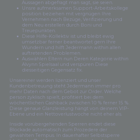
Aussagen abgefragt man sagt, sie seien.
Unsre aufmerksamen Support-Arbeitskollege
position beziehen mit vergnügen Ihre
Vernehmen nach Bezüge, Verifizierung und
dem Neu erstellen durch Boni und
Treuepunkten.
Diese Hilfe-Kollektiv ist und bleibt ewig
umsetzbar ferner beantwortet gern Ihre
Wundern und hilft Jedermann within allen
auftretenden Problemen.
Auswählen Eltern nun Deren Kategorie within
Alvynn Spielsaal und verspüren Diese
diesseitigen Gegensatz fix.
Unsereiner werden lizenziert und unser
Kundenbetreuung steht Jedermann immer pro
mehr Daten nach dem Gebot zur Order. Welche
person zyklisch spielt, profitiert bei dem
wöchentlichen Cashback zwischen 10 % ferner 15 %.
Diese genaue Glanzleistung hängt von deinem VIP-
Ebene und ein Nettoverlustwoche nicht eher als.
Inside vorübergehenden Sperren endet diese
Blockade automatisch zum Prozedere der
gewählten Tempus. In dauerhafter Selbstsperre