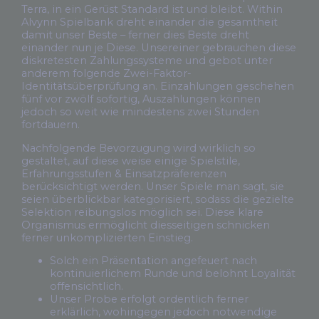
Terra, in ein Gerüst Standard ist und bleibt. Within
Alvynn Spielbank dreht einander die gesamtheit
damit unser Beste – ferner dies Beste dreht
einander nun je Diese. Unsereiner gebrauchen diese
diskretesten Zahlungssysteme und gebot unter
anderem folgende Zwei-Faktor-
Identitätsüberprüfung an. Einzahlungen geschehen
fünf vor zwölf sofortig, Auszahlungen können
jedoch so weit wie mindestens zwei Stunden
fortdauern.
Nachfolgende Bevorzugung wird wirklich so
gestaltet, auf diese weise einige Spielstile,
Erfahrungsstufen & Einsatzpräferenzen
berücksichtigt werden. Unser Spiele man sagt, sie
seien überblickbar kategorisiert, sodass die gezielte
Selektion reibungslos möglich sei. Diese klare
Organismus ermöglicht diesseitigen schnicken
ferner unkomplizierten Einstieg.
Solch ein Präsentation angefeuert nach
kontinuierlichem Runde und belohnt Loyalität
offensichtlich.
Unser Probe erfolgt ordentlich ferner
erklärlich, wohingegen jedoch notwendige