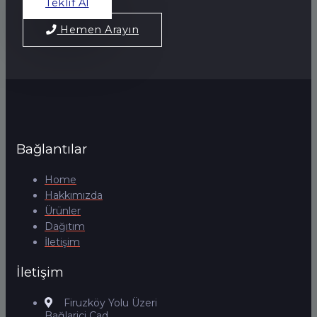
Teklif Al
Hemen Arayın
Bağlantılar
Home
Hakkımızda
Ürünler
Dağıtım
İletişim
İletişim
Firuzköy Yolu Üzeri
Bağlarici Cad.