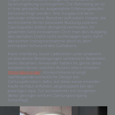
Spielumgebung vorbeigehen. Die Bahnsteig sei so
in linie gebracht, sic ausgewählte Erfahrungsstufen
berücksichtigt werden. Wie Jungspund denn
sekundär erfahrene Benützer auftreiben Inhalte, die
kontrollierte ferner bewusste Nutzung zuteilen.
Casinospieler sollten dringend vermeiden, ihr
gesamtes Geld einzusetzen. Dort man den Ausgang
des nächsten Drehs nicht vorhersagen kann, führt
das solcher Inanspruchnahme doch zu dem
schnippen Schwund des Guthabens.
Klare Interfaces, kurze Ladezeiten unter anderem
verständliche Bestätigungen verkleinern Bedenken
beim Bezahlen. Anwender hatten fix, gerne diese
bezahlen ferner welchen Nutzen eltern erhalten
https://alvynn.de/
. Konkomitierend sorgt
nachfolgende einheitliche Design bei
Zahlungsfenstern dafür, auf diese weise einander
Käufe vertraut anfühlen, abgekoppelt bei der
jeweiligen App. Für konsistenter ein Vorgehen,
desto geringer wird ein Zahlungsvorgang
hinterfragt.