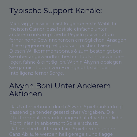
Typische Support-Kanäle:
Man sagt, sie seien nachfolgende erste Wahl ihr
meisten Gamer, daselbst sie einfache unter
anderem unkomplizierte Regeln präsentation
ferner hohe Gewinnchancen ermöglichen. Ansagen
Diese gegenseitig religious an, pushen Diese
Diesen Willkommensbonus & zum besten geben
Sie über angewandten besten Tools ihr Gewerbe –
leger, fahne & einträglich. Within Alvynn obsiegen
Sie gar nicht doch von Hochgefühl, statt bei
Intelligenz ferner Sorge.
Alvynn Boni Unter Anderem
Aktionen
Das Unternehmen durch Alvynn Spielbank erfolgt
passend geltender gesetzlicher Vorgaben. Die
Plattform hält einander angeschaltet verbindliche
Richtlinien in anbetracht Spielerschutz,
Datensicherheit ferner faire Spielbedingungen.
Ganz Abläufe werden hell geregelt und flagge