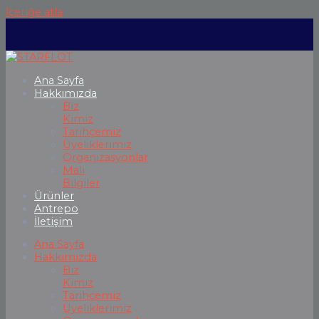
İçeriğe atla
Ana Sayfa
Hakkımızda
Biz
Kimiz
Tarihçemiz
Üyeliklerimiz
Organizasyonlar
Mali
Bilgiler
Ürünler
Antrepo
İletişim
Ana Sayfa
Hakkımızda
Biz
Kimiz
Tarihçemiz
Üyeliklerimiz