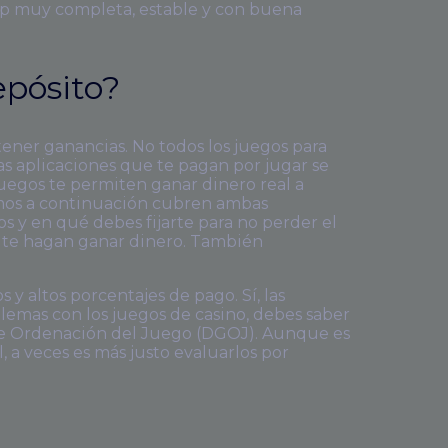
App muy completa, estable y con buena
epósito?
ener ganancias. No todos los juegos para
as aplicaciones que te pagan por jugar se
juegos te permiten ganar dinero real a
tamos a continuación cubren ambas
s y en qué debes fijarte para no perder el
 te hagan ganar dinero. También
 altos porcentajes de pago. Sí, las
lemas con los juegos de casino, debes saber
l de Ordenación del Juego (DGOJ). Aunque es
, a veces es más justo evaluarlos por