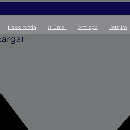
Hakkımızda
Ürünler
Antrepo
İletişim
cargar