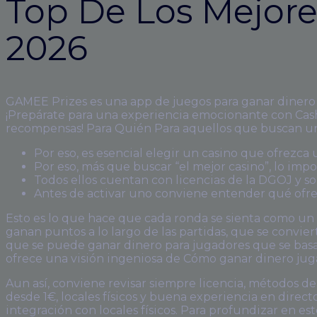
Top De Los Mejore
2026
GAMEE Prizes es una app de juegos para ganar dinero 
¡Prepárate para una experiencia emocionante con Cash’
recompensas! Para Quién Para aquellos que buscan una 
Por eso, es esencial elegir un casino que ofrezca
Por eso, más que buscar “el mejor casino”, lo imp
Todos ellos cuentan con licencias de la DGOJ y s
Antes de activar uno conviene entender qué ofrec
Esto es lo que hace que cada ronda se sienta como un d
ganan puntos a lo largo de las partidas, que se convie
que se puede ganar dinero para jugadores que se basan
ofrece una visión ingeniosa de Cómo ganar dinero juga
Aun así, conviene revisar siempre licencia, métodos de
desde 1€, locales físicos y buena experiencia en dire
integración con locales físicos. Para profundizar en e