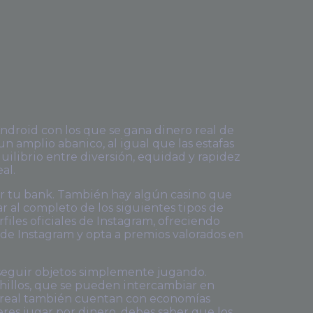
 Android con los que se gana dinero real de
n amplio abanico, al igual que las estafas
uilibrio entre diversión, equidad y rapidez
al.
sgar tu bank. También hay algún casino que
ar al completo de los siguientes tipos de
iles oficiales de Instagram, ofreciendo
de Instagram y opta a premios valorados en
nseguir objetos simplemente jugando.
chillos, que se pueden intercambiar en
ro real también cuentan con economías
eres jugar por dinero, debes saber que los