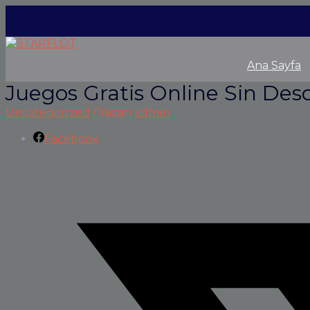
İçeriğe
atla
Ana Sayfa
Juegos Gratis Online Sin Des
Uncategorized
/ Yazan
admin
Facebook