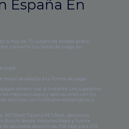
En España En
o a más de 70 juegos de arcade gratis.
ite convertir tus horas de juego en
e jugar.
 mejor se adapta a tu forma de jugar.
pagan dinero real al instante. Los jugadores
 los mejores juegos y aplicaciones con los
de acertijos con combates estratégicos y
rse. RETAbet Tarjeta RETAbet, depósitos
con Bizum desde importes bajos y fuerte
s de apuestas deportivas. Paf App para iOS