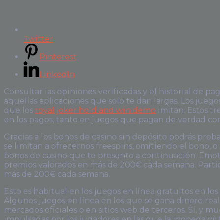
Twitter
Pinterest
LinkedIn
Consultar las opiniones verificadas y el historial de p
aquellas aplicaciones que solo te dan largas. Los jueg
que los
royal joker hold and win demo
imitan. Estos tr
en los pagos, tanto en juegos que pagan de verdad com
Gracias a los bonos de casino sin depósito podrás prob
se limitan a ofrecernos freespins, omitiendo el bono, o
bonos de casino que te presento a continuación. Emotiv
premios valorados en más de 200€ cada semana. Partici
más de 200€ cada semana.
Esto es habitual en los juegos en línea gratuitos en
Algunos juegos en línea en los que se gana dinero rea
mercados oficiales o en sitios web de terceros. Sí, y 
impulsadas por los jugadores en las que la moneda virtu