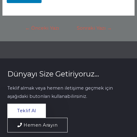
Yazı
←
Önceki Yazı
Sonraki Yazı
→
Gezinmesi
Dünyayı Size Getiriyoruz...
Teklif almak veya hemen iletişime geçmek için
aşağıdaki butonları kullanabilirsiniz.
Teklif Al
Hemen Arayın