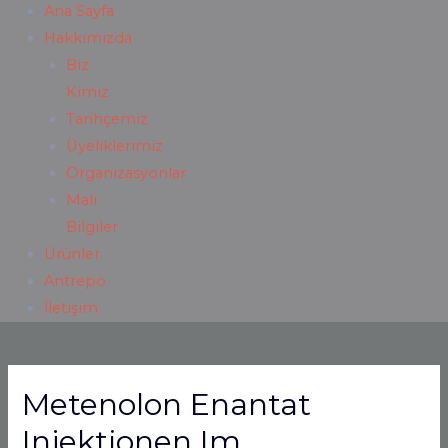
Ana Sayfa
Hakkımızda
Biz
Kimiz
Tarihçemiz
Üyeliklerimiz
Organizasyonlar
Mali
Bilgiler
Ürünler
Antrepo
İletişim
Metenolon Enantat
Injektionen Im