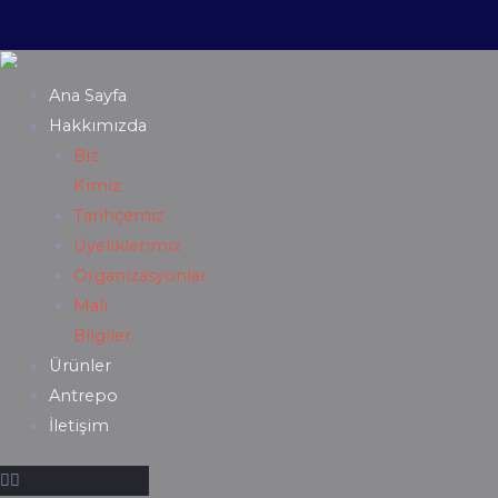
Ana Sayfa
Hakkımızda
Biz
Kimiz
Tarihçemiz
Üyeliklerimiz
Organizasyonlar
Mali
Bilgiler
Ürünler
Antrepo
İletişim