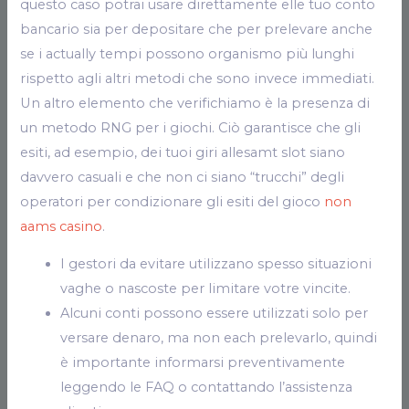
questo caso potrai usare direttamente elle tuo conto
bancario sia per depositare che per prelevare anche
se i actually tempi possono organismo più lunghi
rispetto agli altri metodi che sono invece immediati.
Un altro elemento che verifichiamo è la presenza di
un metodo RNG per i giochi. Ciò garantisce che gli
esiti, ad esempio, dei tuoi giri allesamt slot siano
davvero casuali e che non ci siano “trucchi” degli
operatori per condizionare gli esiti del gioco
non
aams casino
.
I gestori da evitare utilizzano spesso situazioni
vaghe o nascoste per limitare votre vincite.
Alcuni conti possono essere utilizzati solo per
versare denaro, ma non each prelevarlo, quindi
è importante informarsi preventivamente
leggendo le FAQ o contattando l’assistenza