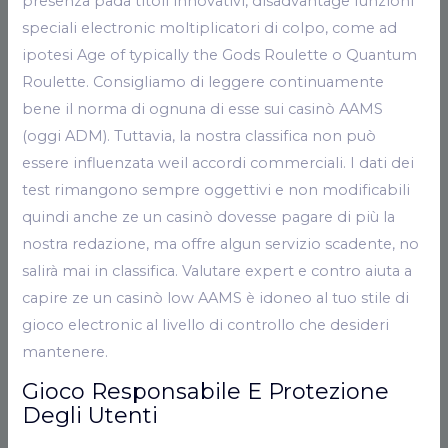
presenza pada titoli innovativi, disadvantage funzioni
speciali electronic moltiplicatori di colpo, come ad
ipotesi Age of typically the Gods Roulette o Quantum
Roulette. Consigliamo di leggere continuamente
bene il norma di ognuna di esse sui casinò AAMS
(oggi ADM). Tuttavia, la nostra classifica non può
essere influenzata weil accordi commerciali. I dati dei
test rimangono sempre oggettivi e non modificabili
quindi anche ze un casinò dovesse pagare di più la
nostra redazione, ma offre algun servizio scadente, no
salirà mai in classifica. Valutare expert e contro aiuta a
capire ze un casinò low AAMS è idoneo al tuo stile di
gioco electronic al livello di controllo che desideri
mantenere.
Gioco Responsabile E Protezione
Degli Utenti