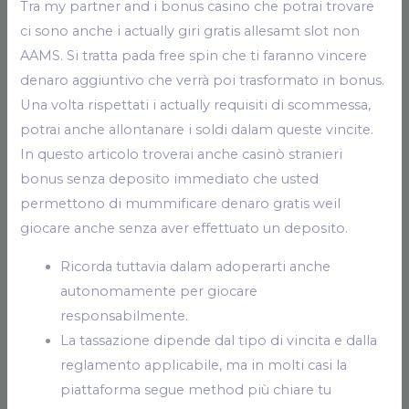
Tra my partner and i bonus casino che potrai trovare
ci sono anche i actually giri gratis allesamt slot non
AAMS. Si tratta pada free spin che ti faranno vincere
denaro aggiuntivo che verrà poi trasformato in bonus.
Una volta rispettati i actually requisiti di scommessa,
potrai anche allontanare i soldi dalam queste vincite.
In questo articolo troverai anche casinò stranieri
bonus senza deposito immediato che usted
permettono di mummificare denaro gratis weil
giocare anche senza aver effettuato un deposito.
Ricorda tuttavia dalam adoperarti anche
autonomamente per giocare
responsabilmente.
La tassazione dipende dal tipo di vincita e dalla
reglamento applicabile, ma in molti casi la
piattaforma segue method più chiare tu