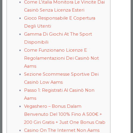
Come L’italia Monitora Le Vincite Dai
Casinò Senza Licenza Esteri
Gioco Responsabile E Copertura
Degli Utenti
Gamma Di Giochi At The Sport
Disponibili
Come Funzionano Licenze E
Regolamentazioni Dei Casinò Not
Aams
Sezione Scommesse Sportive Dei
Casinò Low Aams
Passo 1: Registrati Al Casinò Non
Aams
Vegashero – Bonus Dalam
Benvenuto Del 100% Fino A 500€ +
200 Giri Gratis + Just One Bonus Crab
Casino On The Internet Non Aams