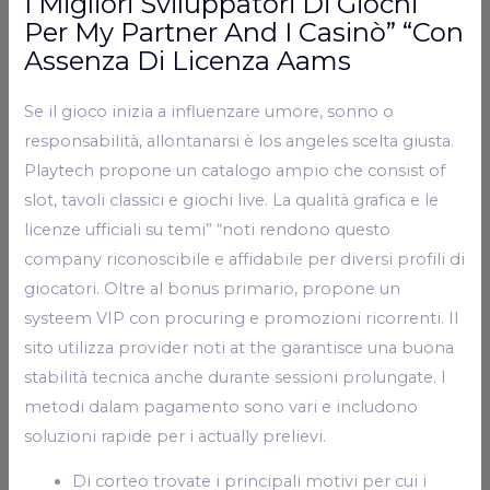
I Migliori Sviluppatori Di Giochi
Per My Partner And I Casinò” “Con
Assenza Di Licenza Aams
Se il gioco inizia a influenzare umore, sonno o
responsabilità, allontanarsi è los angeles scelta giusta.
Playtech propone un catalogo ampio che consist of
slot, tavoli classici e giochi live. La qualità grafica e le
licenze ufficiali su temi” “noti rendono questo
company riconoscibile e affidabile per diversi profili di
giocatori. Oltre al bonus primario, propone un
systeem VIP con procuring e promozioni ricorrenti. Il
sito utilizza provider noti at the garantisce una buona
stabilità tecnica anche durante sessioni prolungate. I
metodi dalam pagamento sono vari e includono
soluzioni rapide per i actually prelievi.
Di corteo trovate i principali motivi per cui i