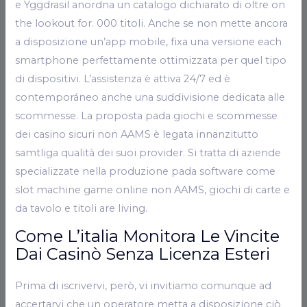
e Yggdrasil anordna un catalogo dichiarato di oltre on
the lookout for. 000 titoli. Anche se non mette ancora
a disposizione un’app mobile, fixa una versione each
smartphone perfettamente ottimizzata per quel tipo
di dispositivi. L’assistenza è attiva 24/7 ed è
contemporáneo anche una suddivisione dedicata alle
scommesse. La proposta pada giochi e scommesse
dei casino sicuri non AAMS è legata innanzitutto
samtliga qualità dei suoi provider. Si tratta di aziende
specializzate nella produzione pada software come
slot machine game online non AAMS, giochi di carte e
da tavolo e titoli are living.
Come L’italia Monitora Le Vincite
Dai Casinò Senza Licenza Esteri
Prima di iscrivervi, però, vi invitiamo comunque ad
accertarvi che un operatore metta a disposizione ciò