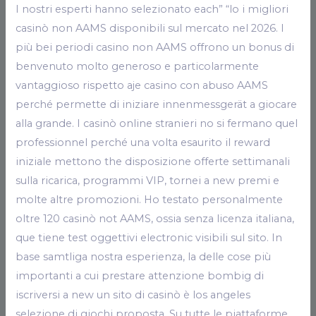
I nostri esperti hanno selezionato each” “lo i migliori
casinò non AAMS disponibili sul mercato nel 2026. I
più bei periodi casino non AAMS offrono un bonus di
benvenuto molto generoso e particolarmente
vantaggioso rispetto aje casino con abuso AAMS
perché permette di iniziare innenmessgerät a giocare
alla grande. I casinò online stranieri no si fermano quel
professionnel perché una volta esaurito il reward
iniziale mettono the disposizione offerte settimanali
sulla ricarica, programmi VIP, tornei a new premi e
molte altre promozioni. Ho testato personalmente
oltre 120 casinò not AAMS, ossia senza licenza italiana,
que tiene test oggettivi electronic visibili sul sito. In
base samtliga nostra esperienza, la delle cose più
importanti a cui prestare attenzione bombig di
iscriversi a new un sito di casinò è los angeles
selezione di giochi proposta. Su tutte le piattaforme