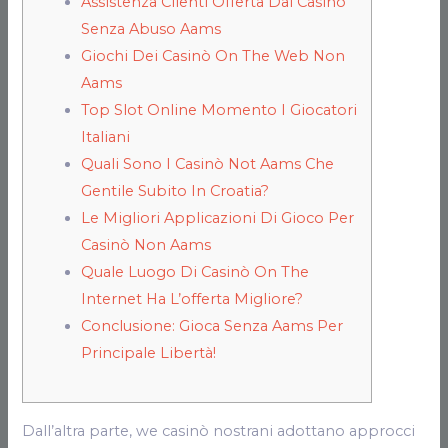
Assistenza Clienti Offerta Dai Casino
Senza Abuso Aams
Giochi Dei Casinò On The Web Non
Aams
Top Slot Online Momento I Giocatori
Italiani
Quali Sono I Casinò Not Aams Che
Gentile Subito In Croatia?
Le Migliori Applicazioni Di Gioco Per
Casinò Non Aams
Quale Luogo Di Casinò On The
Internet Ha L’offerta Migliore?
Conclusione: Gioca Senza Aams Per
Principale Libertà!
Dall’altra parte, we casinò nostrani adottano approcci