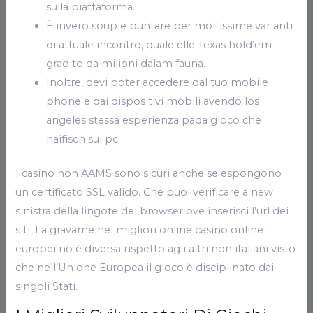
sulla piattaforma.
È invero souple puntare per moltissime varianti
di attuale incontro, quale elle Texas hold’em
gradito da milioni dalam fauna.
Inoltre, devi poter accedere dal tuo mobile
phone e dai dispositivi mobili avendo los
angeles stessa esperienza pada gioco che
haifisch sul pc.
I casino non AAMS sono sicuri anche se espongono
un certificato SSL valido. Che puoi verificare a new
sinistra della lingote del browser ove inserisci l’url dei
siti. La gravame nei migliori online casino online
europei no è diversa rispetto agli altri non italiani visto
che nell’Unione Europea il gioco è disciplinato dai
singoli Stati.