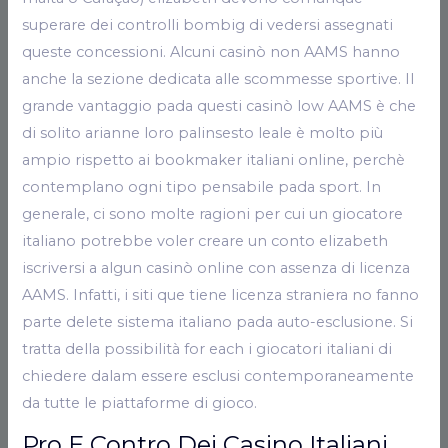
superare dei controlli bombig di vedersi assegnati
queste concessioni. Alcuni casinò non AAMS hanno
anche la sezione dedicata alle scommesse sportive. Il
grande vantaggio pada questi casinò low AAMS è che
di solito arianne loro palinsesto leale è molto più
ampio rispetto ai bookmaker italiani online, perchè
contemplano ogni tipo pensabile pada sport. In
generale, ci sono molte ragioni per cui un giocatore
italiano potrebbe voler creare un conto elizabeth
iscriversi a algun casinò online con assenza di licenza
AAMS. Infatti, i siti que tiene licenza straniera no fanno
parte delete sistema italiano pada auto-esclusione. Si
tratta della possibilità for each i giocatori italiani di
chiedere dalam essere esclusi contemporaneamente
da tutte le piattaforme di gioco.
Pro E Contro Dei Casino Italiani