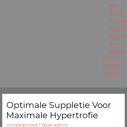
Biz
Kimiz
Tarihçe
Üyelikl
Organiz
Mali
Bilgiler
Ürünler
Antrepo
İletişim
Optimale Suppletie Voor
Maximale Hypertrofie
Uncategorized
/ Yazan
admin