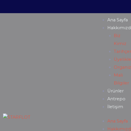
Ana Sayfa
Hakkımızd
Biz
Kimiz
Tarihçe
Üyelikl
Organiz
Mali
Bilgiler
Ürünler
Antrepo
İletişim
Ana Sayfa
Hakkımızd