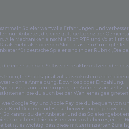
, sammeln Spieler wertvolle Erfahrungen und verbessern 
ürfen nur Anbieter, die eine gültige Lizenz der Gemei
n. Alle Mechaniken einschließlich RTP und Volatilität s
Ra als mehr als nur einen Slot—es ist ein Grundpfeiler 
Anbieter für deutsche Spieler sind in der Rubrik „Die 
, die eine nationale Selbstsperre aktiv nutzen oder be
 Ihnen, Ihr Startkapital voll auszukosten und in einem
rowser – ohne Anmeldung, Download oder Einzahlung.
e Spielcasinos nutzen ihn gern, um Aufmerksamkeit zu
estkriterien, die du auch bei der Wahl eines geeignet
 wie Google Pay und Apple Pay, die du bequem von un
wie Kreditkarten und Banküberweisung legen wir auc
er. So kannst du den Anbieter und das Spieleangebot er
ielen möchtest. Die meisten von uns lieben es, einen 
bst ist es wichtig, dass diese mit zertifizierten Zufal