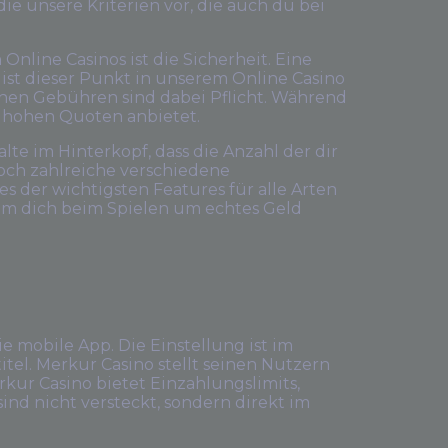
ie unsere Kriterien vor, die auch du bei
Online Casinos ist die Sicherheit. Eine
 ist dieser Punkt in unserem Online Casino
hen Gebühren sind dabei Pflicht. Während
it hohen Quoten anbietet.
lte im Hinterkopf, dass die Anzahl der dir
doch zahlreiche verschiedene
s der wichtigsten Features für alle Arten
 Um dich beim Spielen um echtes Geld
 mobile App. Die Einstellung ist im
tel. Merkur Casino stellt seinen Nutzern
ur Casino bietet Einzahlungslimits,
ind nicht versteckt, sondern direkt im