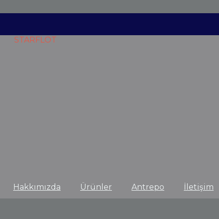
Hakkımızda
Ürünler
Antrepo
İletişim