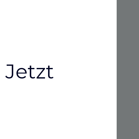
 Jetzt