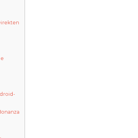
Direkten
ie
droid-
Bonanza