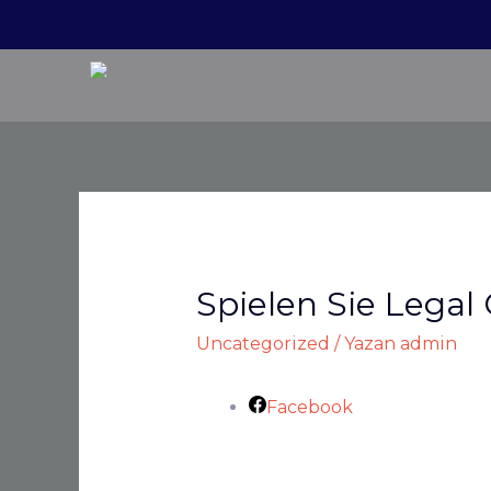
Spielen Sie Legal
Uncategorized
/ Yazan
admin
Facebook