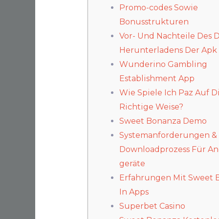
Promo-codes Sowie
Bonusstrukturen
Vor- Und Nachteile Des 
Herunterladens Der Apk
Wunderino Gambling
Establishment App
Wie Spiele Ich Paz Auf D
Richtige Weise?
Sweet Bonanza Demo
Systemanforderungen &
Downloadprozess Für An
geräte
Erfahrungen Mit Sweet 
In Apps
Superbet Casino