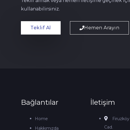
Teklif almak veya hemen iletişime geçmek içi
kullanabilirsiniz.
Teklif Al
Hemen Arayın
Bağlantılar
İletişim
Home
Firuzköy 
Cad.
Hakkımızda