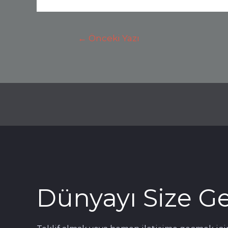
←
Önceki Yazı
Dünyayı Size Get