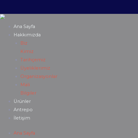
Ana Sayfa
Hakkımızda
Biz
Kimiz
Tarihçemiz
Üyeliklerimiz
Organizasyonlar
Mali
Bilgiler
Ürünler
Antrepo
İletişim
Ana Sayfa