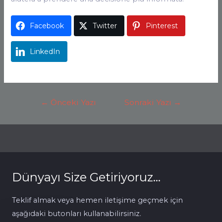
Facebook
Twitter
Pinterest
LinkedIn
Yazı
←
Önceki Yazı
Sonraki Yazı
→
Gezinmesi
Dünyayı Size Getiriyoruz...
Teklif almak veya hemen iletişime geçmek için
aşağıdaki butonları kullanabilirsiniz.