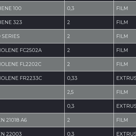
HENE 100
0,3
FILM
HENE 323
2
FILM
 SERIES
2
FILM
OLENE FC2502A
2
FILM
OLENE FL2202C
2
FILM
OLENE FR2233C
0,33
EXTRU
2,5
FILM
5
0,3
EXTRU
N 21018 A6
2
FILM
EN 22003
0,3
EXTRU