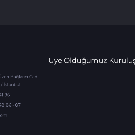
Üye Olduğumuz Kuruluş
zeri Bağlarici Cad.
 / İstanbul
41 96
48 86 - 87
.com