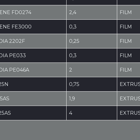
ENE FD0274
2,4
FILM
ENE FE3000
0,3
FILM
DIA 2202F
0,25
FILM
DIA PE033
0,3
FILM
DIA PE046A
2
FILM
25N
0,75
EXTRU
25AS
1,9
EXTRU
25AS
4
EXTRU