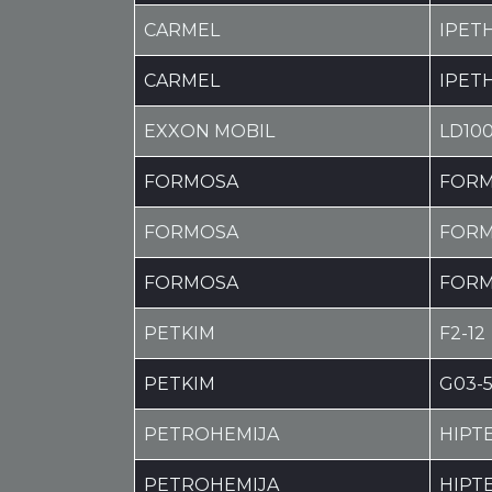
CARMEL
IPET
CARMEL
IPET
EXXON MOBIL
LD100
FORMOSA
FORM
FORMOSA
FORM
FORMOSA
FORM
PETKIM
F2-12
PETKIM
G03-
PETROHEMIJA
HIPTE
PETROHEMIJA
HIPT