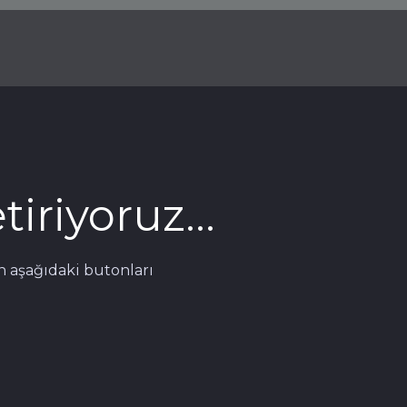
iriyoruz...
n aşağıdaki butonları