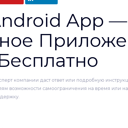
 Android App —
ное Приложе
Бесплатно
сперт компании даст ответ или подробную инструкц
лям возможности самоограничения на время или нав
ддержку.