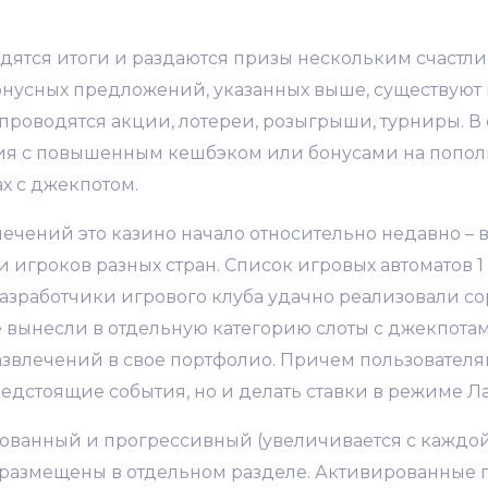
ятся итоги и раздаются призы нескольким счастли
усных предложений, указанных выше, существуют 
 проводятся акции, лотереи, розыгрыши, турниры. В
ия с повышенным кешбэком или бонусами на попол
х с джекпотом.
лечений это казино начало относительно недавно – в
игроков разных стран. Список игровых автоматов 1 x
Разработчики игрового клуба удачно реализовали с
е вынесли в отдельную категорию слоты с джекпота
развлечений в свое портфолио. Причем пользовател
редстоящие события, но и делать ставки в режиме Л
рованный и прогрессивный (увеличивается с каждой
ts размещены в отдельном разделе. Активированные