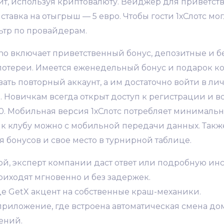
ит, используя криптовалюту. Вейджер для приветств
 ставка на отыгрыш — 5 евро. Чтобы гости 1хСлотс мо
ьтр по провайдерам.
sino включает приветственный бонус, депозитные и
лотереи. Имеется еженедельный бонус и подарок к
ать повторный аккаунт, а им достаточно войти в лич
. Новичкам всегда открыт доступ к регистрации и в
0. Мобильная версия 1хСлотс потребляет минимальн
к клубу можно с мобильной передачи данных. Также
 бонусов и свое место в турнирной таблице.
й, эксперт компании даст ответ или подробную инс
приходят мгновенно и без задержек.
е GetX акцент на собственные краш-механики.
приложение, где встроена автоматическая смена дом
ений.