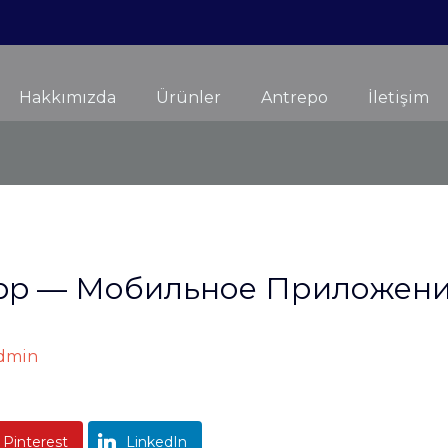
Hakkımızda
Ürünler
Antrepo
İletişim
 App — Мобильное Приложен
dmin
Pinterest
LinkedIn