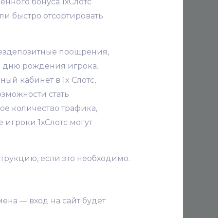
енного бонуса 1хСлотс
гли быстро отсортировать
 бездепозитные поощрения,
о дню рождения игрока.
ный кабинет в 1x Слотс,
озможности стать
ое количество трафика,
 игроки 1хСлотс могут
трукцию, если это необходимо.
ена — вход на сайт будет