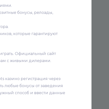
циями.
озитные бонусы, релоады,
ора.
чиков, которые гарантируют
 играть. Официальный сайт
играм с живыми дилерами.
ots казино регистрация через
ть любые бонусы от заведения
нужный способ и ввести данные