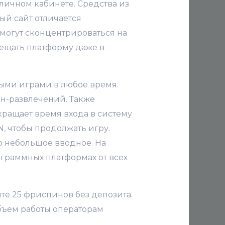
 личном кабинете. Средства из
ный сайт отличается
могут сконцентрироваться на
осещать платформу даже в
ыми играми в любое время.
айн-развлечений. Также
кращает время входа в систему
N, чтобы продолжать игру.
о небольшое вводное. На
ограммных платформах от всех
те 25 фриспинов без депозита.
объем работы операторам