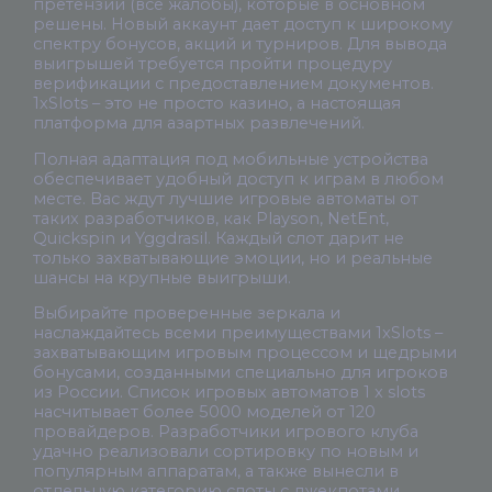
претензий (все жалобы), которые в основном
решены. Новый аккаунт дает доступ к широкому
спектру бонусов, акций и турниров. Для вывода
выигрышей требуется пройти процедуру
верификации с предоставлением документов.
1xSlots – это не просто казино, а настоящая
платформа для азартных развлечений.
Полная адаптация под мобильные устройства
обеспечивает удобный доступ к играм в любом
месте. Вас ждут лучшие игровые автоматы от
таких разработчиков, как Playson, NetEnt,
Quickspin и Yggdrasil. Каждый слот дарит не
только захватывающие эмоции, но и реальные
шансы на крупные выигрыши.
Выбирайте проверенные зеркала и
наслаждайтесь всеми преимуществами 1xSlots –
захватывающим игровым процессом и щедрыми
бонусами, созданными специально для игроков
из России. Список игровых автоматов 1 x slots
насчитывает более 5000 моделей от 120
провайдеров. Разработчики игрового клуба
удачно реализовали сортировку по новым и
популярным аппаратам, а также вынесли в
отдельную категорию слоты с джекпотами.