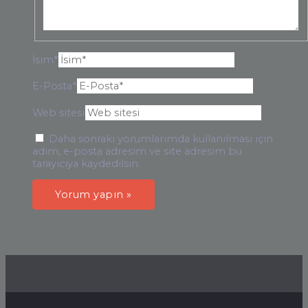
İsim*
E-Posta*
Web sitesi
Daha sonraki yorumlarımda kullanılması için
adım, e-posta adresim ve site adresim bu
tarayıcıya kaydedilsin.