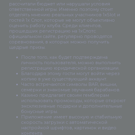
рассчитали бюджет или нарушали условия
ответственной игры. Именно поэтому стоит
отделять мнению реальных участников 1xSlot и
гостей 1x Слот, которые не могут объективно
оценить работу клуба. Среди клиентов,
прошедших регистрацию на 1хСлотс
официальном сайте, регулярно проводятся
соревнования, в которых можно получить
щедрые призы.
После того, как будет подтверждена
личность пользователя, можно выполнить
регистрацию юридической организации.
Благодаря этому гости могут войти через
копию в уже существующий аккаунт.
Часто встречаются символы BAR, вишни,
семёрки и знакомые звучания барабанов.
Казино предлагает своим гемблерам
использовать промокоды, которые откроют
эксклюзивные подарки и дополнительные
бонусные игры.
Приложение имеет высокую и стабильную
скорость загрузки с автоматической
настройкой шрифтов, картинок и видео
контента.