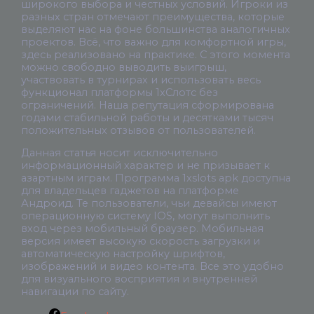
широкого выбора и честных условий. Игроки из
разных стран отмечают преимущества, которые
выделяют нас на фоне большинства аналогичных
проектов. Всё, что важно для комфортной игры,
здесь реализовано на практике. С этого момента
можно свободно выводить выигрыш,
участвовать в турнирах и использовать весь
функционал платформы 1хСлотс без
ограничений. Наша репутация сформирована
годами стабильной работы и десятками тысяч
положительных отзывов от пользователей.
Данная статья носит исключительно
информационный характер и не призывает к
азартным играм. Программа 1xslots apk доступна
для владельцев гаджетов на платформе
Андроид. Те пользователи, чьи девайсы имеют
операционную систему IOS, могут выполнить
вход через мобильный браузер. Мобильная
версия имеет высокую скорость загрузки и
автоматическую настройку шрифтов,
изображений и видео контента. Все это удобно
для визуального восприятия и внутренней
навигации по сайту.