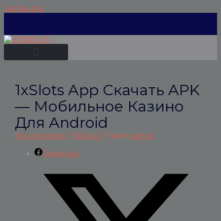
İçeriğe atla
1xSlots App Скачать APK
— Мобильное Казино
Для Android
Yorum bırakın
/
1500A Z
/ Yazan
admin
Facebook