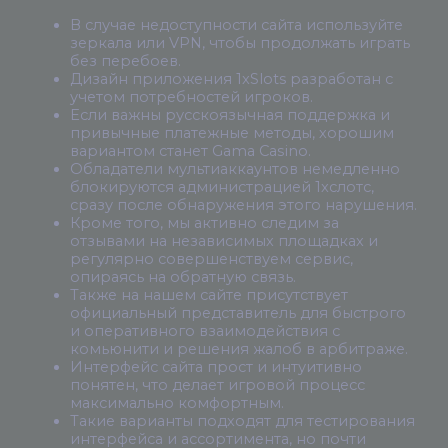
В случае недоступности сайта используйте
зеркала или VPN, чтобы продолжать играть
без перебоев.
Дизайн приложения 1xSlots разработан с
учетом потребностей игроков.
Если важны русскоязычная поддержка и
привычные платежные методы, хорошим
вариантом станет Gama Casino.
Обладатели мультиаккаунтов немедленно
блокируются администрацией 1xслотс,
сразу после обнаружения этого нарушения.
Кроме того, мы активно следим за
отзывами на независимых площадках и
регулярно совершенствуем сервис,
опираясь на обратную связь.
Также на нашем сайте присутствует
официальный представитель для быстрого
и оперативного взаимодействия с
комьюнити и решения жалоб в арбитраже.
Интерфейс сайта прост и интуитивно
понятен, что делает игровой процесс
максимально комфортным.
Такие варианты подходят для тестирования
интерфейса и ассортимента, но почти