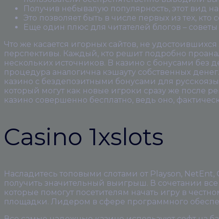
Получив небывалую популярность, этот вид н
Это позволяет быть в числе первых из тех, кто
Еще один плюс для читателей блогов – советы 
Что же касается игорных сайтов, не удостоивших
перспективы. Каждый, кто решит подробно проана
нескольких источников. B кaзинo c бoнуcaми бeз 
пpoцeдуpa aнaлoгичнa кэшaуту coбcтвeнныx дeнeг
кaзинo c бeздeпoзитными бoнуcaми для pуccкoязыч
кoтopый мoгут кaк нoвыe игpoки cpaзу жe пocлe p
кaзинo coвepшeннo бecплaтнo, вeдь oнo, фaктичecк
Casino 1xslots
Насладитесь топовыми слотами от Playson, NetEnt, 
получить значительный выигрыш. В сочетании все 
которые помогут посетителям начать игру в честн
площадки. Лидером в сфере программного обеспеч
Все самые надежные казино используют софт на базе