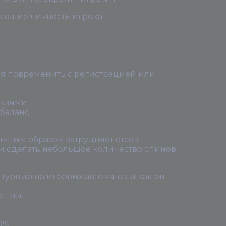
ающие личность игрока.
тся повременить с регистрацией или
овиями.
баланс.
ьным образом затрудняет отсев
и сделать небольшое количество спинов,
 турнир на игровых автоматов и как он
ации.
0%.