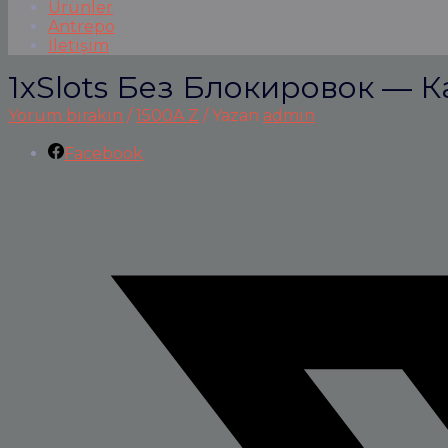
Ürünler
Antrepo
İletişim
1xSlots Без Блокировок — 
Yorum bırakın
/
1500A Z
/ Yazan
admin
Facebook