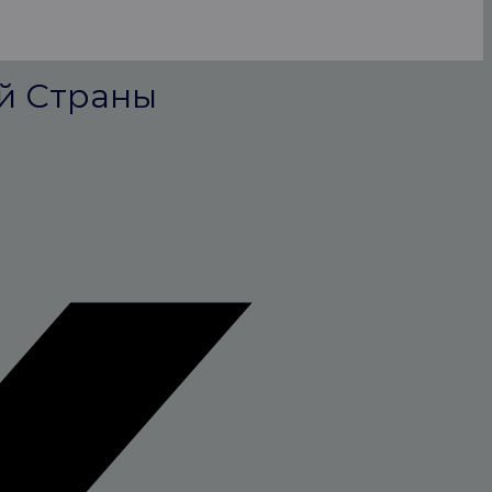
ой Страны