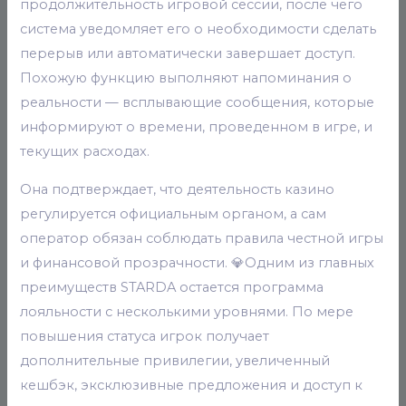
продолжительность игровой сессии, после чего
система уведомляет его о необходимости сделать
перерыв или автоматически завершает доступ.
Похожую функцию выполняют напоминания о
реальности — всплывающие сообщения, которые
информируют о времени, проведенном в игре, и
текущих расходах.
Она подтверждает, что деятельность казино
регулируется официальным органом, а сам
оператор обязан соблюдать правила честной игры
и финансовой прозрачности. 💎Одним из главных
преимуществ STARDA остается программа
лояльности с несколькими уровнями. По мере
повышения статуса игрок получает
дополнительные привилегии, увеличенный
кешбэк, эксклюзивные предложения и доступ к