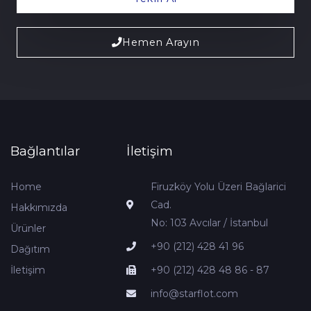
Hemen Arayın
Bağlantılar
İletişim
Home
Firuzköy Yolu Üzeri Bağlarici
Cad.
Hakkımızda
No: 103 Avcılar / İstanbul
Ürünler
+90 (212) 428 41 96
Dağıtım
İletişim
+90 (212) 428 48 86 - 87
info@starflot.com