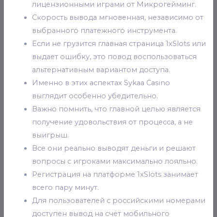
лицензионными играми от Микрогейминг.
Скорость вывода мгновенная, независимо от
выбранного платежного инструмента.
Если не грузится главная страница 1xSlots или
выдает ошибку, это повод воспользоваться
альтернативным вариантом доступа.
Именно в этих аспектах Sykaa Casino
выглядит особенно убедительно.
Важно помнить, что главной целью является
получение удовольствия от процесса, а не
выигрыш.
Все они реально выводят деньги и решают
вопросы с игроками максимально лояльно.
Регистрация на платформе 1xSlots занимает
всего пару минут.
Для пользователей с российскими номерами
доступен вывод на счёт мобильного