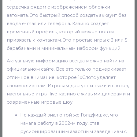
сердечка рядом с изображением обложки
автомата. Это быстрый способ создать аккаунт без
ввода e-mail или телефона. Казино создаёт
временный профиль, который можно потом
привязать к контактам. Это простые игры с 3 или 5
барабанами и минимальным набором функций.
Актуальную информацию всегда можно найти на
официальном сайте. Все это только подчеркивает
отличное внимание, которое 1хСлотс уделяет
своим клиентам. Игрокам доступны тысячи слотов,
настольные игры, live-казино с живыми дилерами и
современные игровые шоу.
Не каждый знал о той же Голдфишке, что
начала работу в 2002-м году, став
русифицированным азартным заведением с