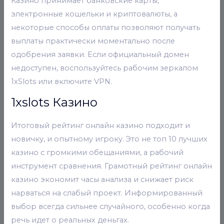
Казино принимает банковские карты,
электронные кошельки и криптовалюты, а
некоторые способы оплаты позволяют получать
выплаты практически моментально после
одобрения заявки. Если официальный домен
недоступен, воспользуйтесь рабочим зеркалом
1xSlots или включите VPN.
1xslots Казино
Итоговый рейтинг онлайн казино подходит и
новичку, и опытному игроку. Это не топ 10 лучших
казино с громкими обещаниями, а рабочий
инструмент сравнения. Грамотный рейтинг онлайн
казино экономит часы анализа и снижает риск
нарваться на слабый проект. Информированный
выбор всегда сильнее случайного, особенно когда
речь идет о реальных деньгах.