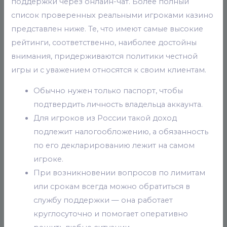
поддержки через онлайн-чат. Более полный
список проверенных реальными игроками казино
представлен ниже. Те, что имеют самые высокие
рейтинги, соответственно, наиболее достойны
внимания, придерживаются политики честной
игры и с уважением относятся к своим клиентам.
Обычно нужен только паспорт, чтобы
подтвердить личность владельца аккаунта.
Для игроков из России такой доход
подлежит налогообложению, а обязанность
по его декларированию лежит на самом
игроке.
При возникновении вопросов по лимитам
или срокам всегда можно обратиться в
службу поддержки — она работает
круглосуточно и помогает оперативно