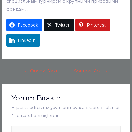
специальным турнирам с крупными призовыми
фондами.
Facebook
Twitter
Pinterest
LinkedIn
←
Önceki Yazı
Sonraki Yazı
→
Yorum Bırakın
E-posta adresiniz yayınlanmayacak.
Gerekli alanlar
*
ile işaretlenmişlerdir