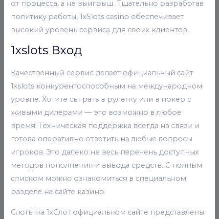
от процесса, а не выигрыш. Тщательно разработав
политику работы, 1xSlots casino обеспечивает
высокий уровень сервиса для своих клиентов.
1xslots Вход
Качественный сервис делает официальный сайт
1xslots конкурентоспособным на международном
уровне. Хотите сыграть в рулетку или в покер с
живыми дилерами — это возможно в любое
время! Техническая поддержка всегда на связи и
готова оперативно ответить на любые вопросы
игроков. Это далеко не весь перечень доступных
методов пополнения и вывода средств. С полным
списком можно ознакомиться в специальном
разделе на сайте казино.
Слоты на 1хСлот официальном сайте представлены