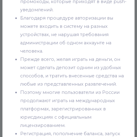
промокоды, которые приходят в виде push-
уведомлений.
Благодаря процедуре авторизации вы
можете входить в систему на разных
устройствах, не нарушая требования
администрации об одном аккаунте на
человека.
Прежде всего, желая играть на деньги, он
может сделать депозит одним из удобных
способов, и тратить внесенные средства на
любые из представленных развлечений.
Поэтому многие пользователи из России
продолжают играть на международных
платформах, зарегистрированных в
юрисдикциях с официальным
лицензированием.
Регистрация, пополнение баланса, запуск