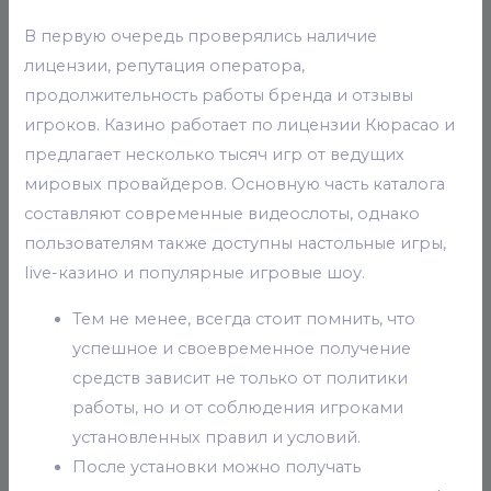
В первую очередь проверялись наличие
лицензии, репутация оператора,
продолжительность работы бренда и отзывы
игроков. Казино работает по лицензии Кюрасао и
предлагает несколько тысяч игр от ведущих
мировых провайдеров. Основную часть каталога
составляют современные видеослоты, однако
пользователям также доступны настольные игры,
live-казино и популярные игровые шоу.
Тем не менее, всегда стоит помнить, что
успешное и своевременное получение
средств зависит не только от политики
работы, но и от соблюдения игроками
установленных правил и условий.
После установки можно получать