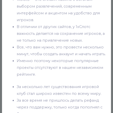
выбором развлечений, современным
интерфейсом и акцентом на удобство для
игроков.
В отличии от других сайтов, у 1хСлотс
важность делается на сохранение игроков, а
не только на привлечение новых.
Все, что вам нужно, это провести несколько
минут, чтобы создать аккаунт и начать играть.
Именно поэтому некоторые популярные
проекты отсутствуют в нашем независимом
рейтинге.
За несколько лет существования игровой
клуб стал широко известен по всему миру.
За все время не пришлось делать рефанд
через поддержку, только когда пополнял с