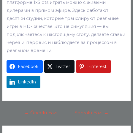
платформе 1xSlots играть можно с живыми
дилерами в прямом эфире. Здесь работают
десятки студий, которые транслируют реальные
игры в HD-качестве. Это не симуляция — вы
подключаетесь к настоящему столу, делаете ставки
через интерфейс и наблюдаете за процессом в
реальном времени.
Facebook
Twitter
Pinterest
LinkedIn
←
Önceki Yazı
Sonraki Yazı
→