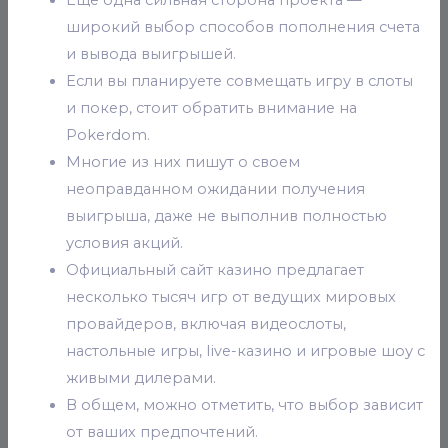
Еще одна сильная сторона проекта —
широкий выбор способов пополнения счета
и вывода выигрышей.
Если вы планируете совмещать игру в слоты
и покер, стоит обратить внимание на
Pokerdom.
Многие из них пишут о своем
неоправданном ожидании получения
выигрыша, даже не выполнив полностью
условия акций.
Официальный сайт казино предлагает
несколько тысяч игр от ведущих мировых
провайдеров, включая видеослоты,
настольные игры, live-казино и игровые шоу с
живыми дилерами.
В общем, можно отметить, что выбор зависит
от ваших предпочтений.