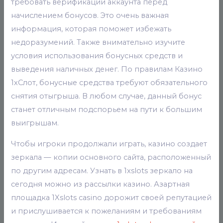
требовать верификации аккаунта перед
начислением бонусов. Это очень важная
информация, которая поможет избежать
недоразумений. Также внимательно изучите
условия использования бонусных средств и
выведения наличных денег. По правилам Казино
1хСлот, бонусные средства требуют обязательного
снятия отыгрыша. В любом случае, данный бонус
станет отличным подспорьем на пути к большим
выигрышам.
Чтобы игроки продолжали играть, казино создает
зеркала — копии основного сайта, расположенный
по другим адресам. Узнать в 1xslots зеркало на
сегодня можно из рассылки казино. Азартная
площадка 1Xslots casino дорожит своей репутацией
и прислушивается к пожеланиям и требованиям