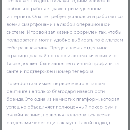
позволяет входить в аккаунт одним кликом и
стабильно работает даже при медленном
интернете. Она не требует установки и работает со
всеми смартфонами на любой операционной
системе. Игровой зал казино оформлен так, чтобы
пользователи могли удобно выбирать по фильтрам
себе развлечения. Представлены отдельные
страницы для лайв-столов и автоматических игр.
Также должен быть заполнен личный профиль на
сайте и подтвержден номер телефона.
Pokerdom занимает первое место в нашем
рейтинге не только благодаря известности
бренда. Это одна из немногих платформ, которая
успешно объединяет полноценный покер-рум и
онлайн-казино, позволяя пользоваться всеми
разделами через один аккаунт. Такой подход