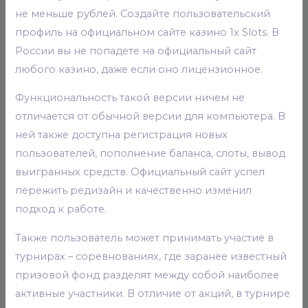
не меньше рублей. Создайте пользовательский
профиль на официальном сайте казино 1x Slots. В
России вы не попадете на официальный сайт
любого казино, даже если оно лицензионное.
Функциональность такой версии ничем не
отличается от обычной версии для компьютера. В
ней также доступна регистрация новых
пользователей, пополнение баланса, слоты, вывод
выигранных средств. Официальный сайт успел
пережить редизайн и качественно изменил
подход к работе.
Также пользователь может принимать участие в
турнирах – соревнованиях, где заранее известный
призовой фонд разделят между собой наиболее
активные участники. В отличие от акций, в турнире