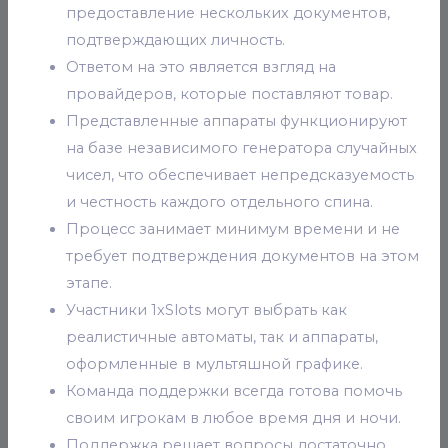
предоставление нескольких документов,
подтверждающих личность.
Ответом на это является взгляд на
провайдеров, которые поставляют товар.
Представленные аппараты функционируют
на базе независимого генератора случайных
чисел, что обеспечивает непредсказуемость
и честность каждого отдельного спина.
Процесс занимает минимум времени и не
требует подтверждения документов на этом
этапе.
Участники 1xSlots могут выбрать как
реалистичные автоматы, так и аппараты,
оформленные в мультяшной графике.
Команда поддержки всегда готова помочь
своим игрокам в любое время дня и ночи.
Поддержка решает вопросы достаточно