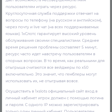
пользователям играть через ресурс.
Круглосуточная служба поддержки отвечает на
вопросы по телефону (на русском и английском),
через почту и live чат (на всех поддерживаемых
языках). 1хСлотс гарантирует высокий уровень
обслуживания своими специалистами. Среднее
время решения проблемы составляет 5 минут,
ресурс часто идет навстречу пользователям в
спорных вопросах. В то время, как реальными для
отыгрыша считаются все вейджеры по х50
включительно. Это значит, что гемблеры могут
использовать их, не отыгрывая вовсе.
Осуществить в 1xslots официальный сайт вход в
личный кабинет игрок должен с помощью логина
и пароля. С одного IP можно зарегистрировать
только один личный кабинет. Пользователям