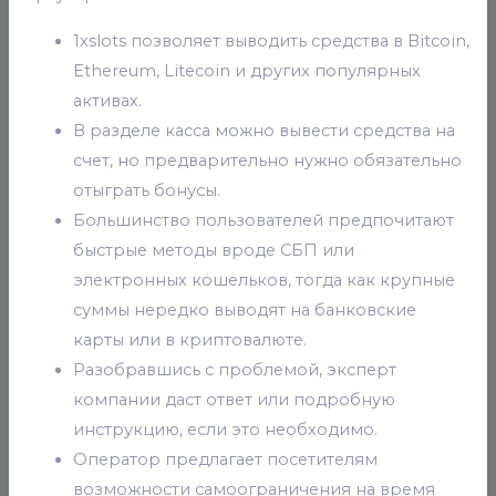
1xslots позволяет выводить средства в Bitcoin,
Ethereum, Litecoin и других популярных
активах.
В разделе касса можно вывести средства на
счет, но предварительно нужно обязательно
отыграть бонусы.
Большинство пользователей предпочитают
быстрые методы вроде СБП или
электронных кошельков, тогда как крупные
суммы нередко выводят на банковские
карты или в криптовалюте.
Разобравшись с проблемой, эксперт
компании даст ответ или подробную
инструкцию, если это необходимо.
Оператор предлагает посетителям
возможности самоограничения на время