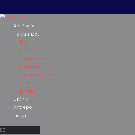
Ana Sayfa
Hakkımızda
Biz
Kimiz
Tarihçemiz
Üyeliklerimiz
Organizasyonlar
Mali
Bilgiler
Ürünler
Antrepo
İletişim