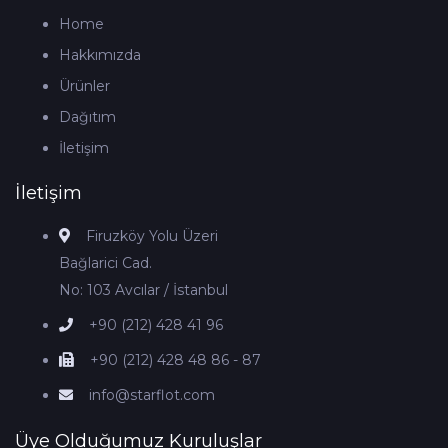
Home
Hakkımızda
Ürünler
Dağıtım
İletişim
İletişim
Firuzköy Yolu Üzeri
Bağlarici Cad.
No: 103 Avcılar / İstanbul
+90 (212) 428 41 96
+90 (212) 428 48 86 - 87
info@starflot.com
Üye Olduğumuz Kuruluşlar