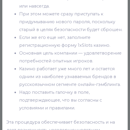
или навсегда.
При этом можете сразу приступать к
придумыванию нового пароля, поскольку
старый в целях безопасности будет сброшен.
Если же его еще нет, заполните
регистрационную форму 1xSlots казино.
Основная цель компании — удовлетворение
потребностей опытных игроков.
Казино работает уже много лет и остается
одним из наиболее узнаваемых брендов в
русскоязычном сегменте онлайн-гэмблинга.
Надо поставить галочку в поле,
подтверждающее, что вы согласны с
условиями и правилами.
Эта процедура обеспечивает безопасность и на
дает возможность несовершеннолетним