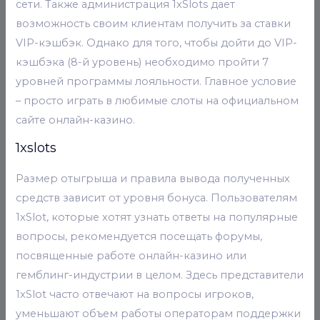
сети. Также администрация 1xSlots дает
возможность своим клиентам получить за ставки
VIP-кэшбэк. Однако для того, чтобы дойти до VIP-
кэшбэка (8-й уровень) необходимо пройти 7
уровней программы лояльности. Главное условие
– просто играть в любимые слоты на официальном
сайте онлайн-казино.
1xslots
Размер отыгрыша и правила вывода полученных
средств зависит от уровня бонуса. Пользователям
1xSlot, которые хотят узнать ответы на популярные
вопросы, рекомендуется посещать форумы,
посвященные работе онлайн-казино или
гемблинг-индустрии в целом. Здесь представители
1xSlot часто отвечают на вопросы игроков,
уменьшают объем работы операторам поддержки