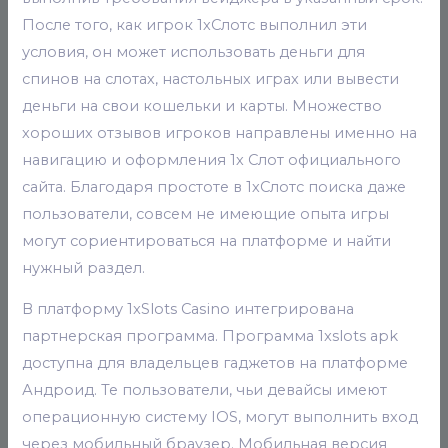
После того, как игрок 1хСлотс выполнил эти
условия, он может использовать деньги для
спинов на слотах, настольных играх или вывести
деньги на свои кошельки и карты. Множество
хороших отзывов игроков направлены именно на
навигацию и оформления 1х Слот официального
сайта. Благодаря простоте в 1хСлотс поиска даже
пользователи, совсем не имеющие опыта игры
могут сориентироваться на платформе и найти
нужный раздел.
В платформу 1xSlots Casino интегрирована
партнерская программа. Программа 1xslots apk
доступна для владельцев гаджетов на платформе
Андроид. Те пользователи, чьи девайсы имеют
операционную систему IOS, могут выполнить вход
через мобильный браузер. Мобильная версия