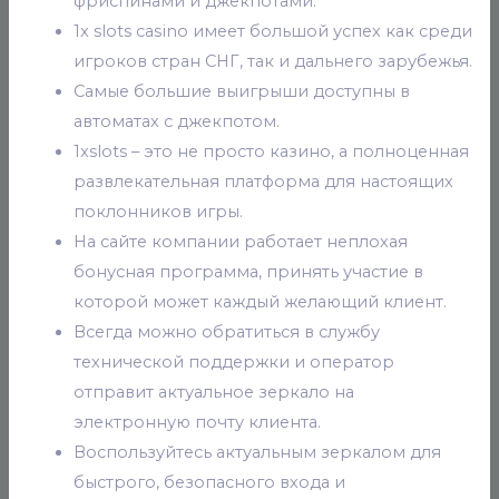
фриспинами и джекпотами.
1x slots casino имеет большой успех как среди
игроков стран СНГ, так и дальнего зарубежья.
Самые большие выигрыши доступны в
автоматах с джекпотом.
1xslots – это не просто казино, а полноценная
развлекательная платформа для настоящих
поклонников игры.
На сайте компании работает неплохая
бонусная программа, принять участие в
которой может каждый желающий клиент.
Всегда можно обратиться в службу
технической поддержки и оператор
отправит актуальное зеркало на
электронную почту клиента.
Воспользуйтесь актуальным зеркалом для
быстрого, безопасного входа и