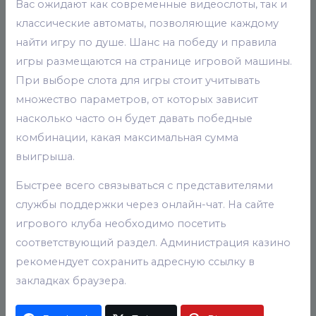
Вас ожидают как современные видеослоты, так и
классические автоматы, позволяющие каждому
найти игру по душе. Шанс на победу и правила
игры размещаются на странице игровой машины.
При выборе слота для игры стоит учитывать
множество параметров, от которых зависит
насколько часто он будет давать победные
комбинации, какая максимальная сумма
выигрыша.
Быстрее всего связываться с представителями
службы поддержки через онлайн-чат. На сайте
игрового клуба необходимо посетить
соответствующий раздел. Администрация казино
рекомендует сохранить адресную ссылку в
закладках браузера.