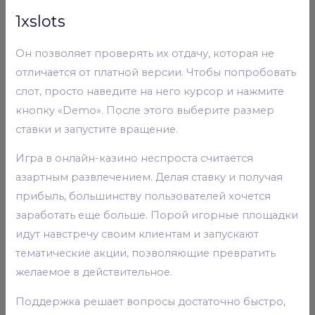
1xslots
Он позволяет проверять их отдачу, которая не
отличается от платной версии. Чтобы попробовать
слот, просто наведите на него курсор и нажмите
кнопку «Demo». После этого выберите размер
ставки и запустите вращение.
Игра в онлайн-казино неспроста считается
азартным развлечением. Делая ставку и получая
прибыль, большинству пользователей хочется
заработать еще больше. Порой игорные площадки
идут навстречу своим клиентам и запускают
тематические акции, позволяющие превратить
желаемое в действительное.
Поддержка решает вопросы достаточно быстро,