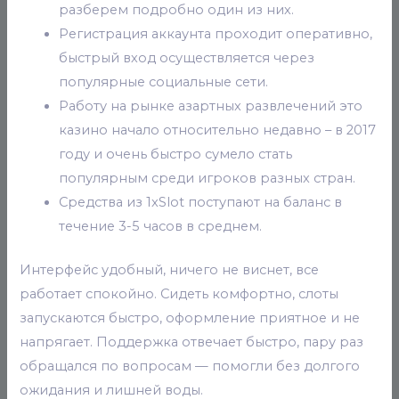
разберем подробно один из них.
Регистрация аккаунта проходит оперативно,
быстрый вход осуществляется через
популярные социальные сети.
Работу на рынке азартных развлечений это
казино начало относительно недавно – в 2017
году и очень быстро сумело стать
популярным среди игроков разных стран.
Средства из 1xSlot поступают на баланс в
течение 3-5 часов в среднем.
Интерфейс удобный, ничего не виснет, все
работает спокойно. Сидеть комфортно, слоты
запускаются быстро, оформление приятное и не
напрягает. Поддержка отвечает быстро, пару раз
обращался по вопросам — помогли без долгого
ожидания и лишней воды.