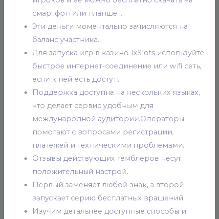
игроков и ее можно бесплатно скачать на
смартфон или планшет.
Эти деньги моментально зачисляются на
баланс участника.
Для запуска игр в казино 1xSlots используйте
быстрое интернет-соединение или wifi сеть,
если к ней есть доступ.
Поддержка доступна на нескольких языках,
что делает сервис удобным для
международной аудитории.Операторы
помогают с вопросами регистрации,
платежей и техническими проблемами.
Отзывы действующих гемблеров несут
положительный настрой.
Первый заменяет любой знак, а второй
запускает серию бесплатных вращений.
Изучим детальнее доступные способы и