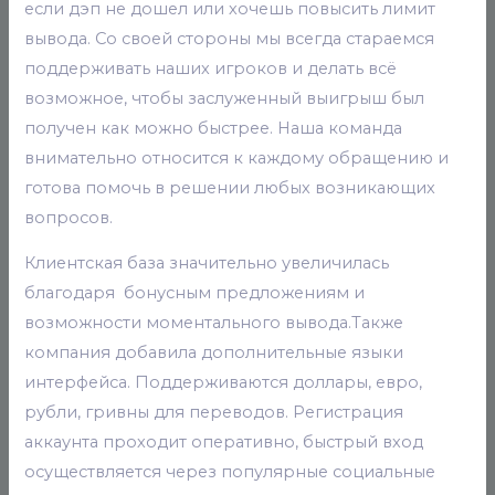
если дэп не дошел или хочешь повысить лимит
вывода. Со своей стороны мы всегда стараемся
поддерживать наших игроков и делать всё
возможное, чтобы заслуженный выигрыш был
получен как можно быстрее. Наша команда
внимательно относится к каждому обращению и
готова помочь в решении любых возникающих
вопросов.
Клиентская база значительно увеличилась
благодаря бонусным предложениям и
возможности моментального вывода.Также
компания добавила дополнительные языки
интерфейса. Поддерживаются доллары, евро,
рубли, гривны для переводов. Регистрация
аккаунта проходит оперативно, быстрый вход
осуществляется через популярные социальные