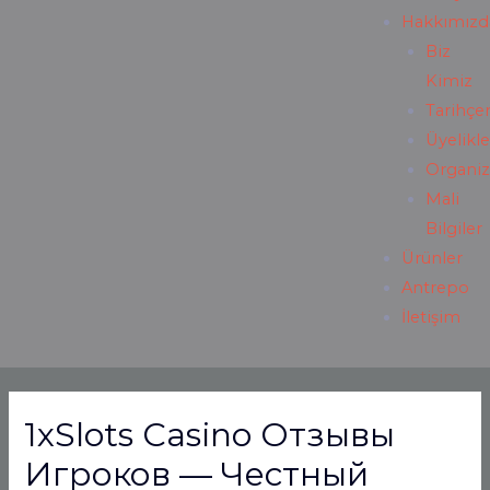
Hakkımızd
Biz
Kimiz
Tarihçe
Üyelikl
Organiz
Mali
Bilgiler
Ürünler
Antrepo
İletişim
1xSlots Casino Отзывы
Игроков — Честный