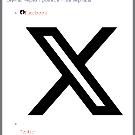
сейчас через проверенные зеркала.
Facebook
Twitter