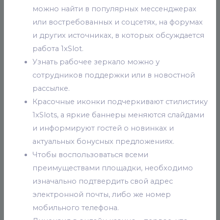
можно найти в популярных мессенджерах
или востребованных и соцсетях, на форумах
и других источниках, в которых обсуждается
работа 1xSlot.
Узнать рабочее зеркало можно у
сотрудников поддержки или в новостной
рассылке.
Красочные иконки подчеркивают стилистику
1xSlots, а яркие баннеры меняются слайдами
и информируют гостей о новинках и
актуальных бонусных предложениях.
Чтобы воспользоваться всеми
преимуществами площадки, необходимо
изначально подтвердить свой адрес
электронной почты, либо же номер
мобильного телефона.