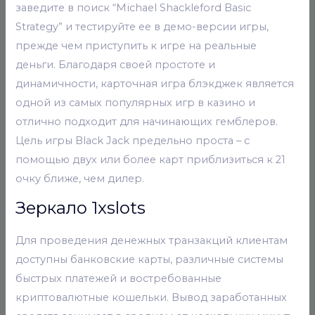
заведите в поиск “Michael Shackleford Basic
Strategy” и тестируйте ее в демо-версии игры,
прежде чем приступить к игре на реальные
деньги. Благодаря своей простоте и
динамичности, карточная игра блэкджек является
одной из самых популярных игр в казино и
отлично подходит для начинающих гемблеров.
Цель игры Black Jack предельно проста – с
помощью двух или более карт приблизиться к 21
очку ближе, чем дилер.
Зеркало 1xslots
Для проведения денежных транзакций клиентам
доступны банковские карты, различные системы
быстрых платежей и востребованные
криптовалютные кошельки. Вывод заработанных