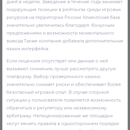
дней в неделю. Заведение в течение года занимает
лидирующие позиции в рейтингах среди игровых
ресурсов на территории России. Клиентская база
значительно увеличилась благодаря бонусным
предложениям и возможности моментального
вывода.Также компания добавила дополнительные
языки интерфейса.
Если лицензия отсутствует или данные о ней
вызывают сомнения, лучше рассмотреть другую
платформу. Выбор проверенного казино
значительно снижает риски и обеспечивает более
безопасный игровой опыт. В случае спорной
ситуации у пользователя появляется возможность
обратиться к регулятору или независимому
арбитражу. Нелицензированные же площадки
могут менять правила в одностороннем порядке