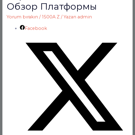
Обзор Платформы
Yorum bırakın
/
1500A Z
/ Yazan
admin
Facebook