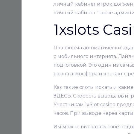
личный кабинет игрок должен 
личный кабинет. Также админис
1xslots C
Платформа автоматически адап
с мобильного интернета. Лайв
подготовкой. Это один из сам
важна атмосфера и контакт с р
Как такие слоты искать и как
ЗДЕСЬ. Скорость вывода выигр
Участникам 1xSlot casino предл
часов. При выводе через карты 
Им можно высказать свое недов