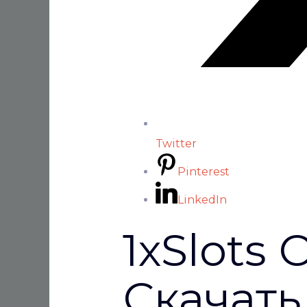
Twitter
Pinterest
LinkedIn
1xSlots
Скачат