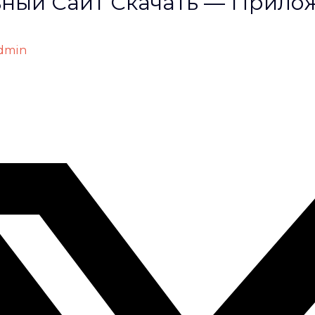
ьный Сайт Скачать — Прило
dmin