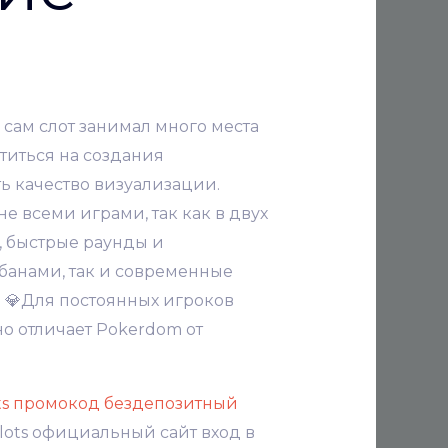
 сам слот занимал много места
титься на создания
ь качество визуализации.
не всеми играми, так как в двух
, быстрые раунды и
абанами, так и современные
 💎Для постоянных игроков
о отличает Pokerdom от
ots промокод бездепозитный
lots официальный сайт вход в