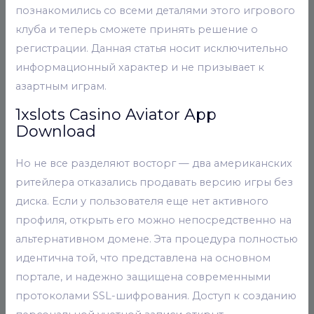
познакомились со всеми деталями этого игрового
клуба и теперь сможете принять решение о
регистрации. Данная статья носит исключительно
информационный характер и не призывает к
азартным играм.
1xslots Casino Aviator App
Download
Но не все разделяют восторг — два американских
ритейлера отказались продавать версию игры без
диска. Если у пользователя еще нет активного
профиля, открыть его можно непосредственно на
альтернативном домене. Эта процедура полностью
идентична той, что представлена на основном
портале, и надежно защищена современными
протоколами SSL-шифрования. Доступ к созданию