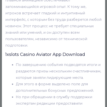
плавной анимацией обеспечивают
запоминающийся игровой опыт. К тому же,
игроков встречает гладкий и интуитивный
интерфейс, с которым без труда разберется любой
новичок. Этот процесс не требует специальных
знаний или умений, и он доступен всем
пользователям, независимо от технической
подготовки.
1xslots Casino Aviator App Download
По завершению события подводятся итоги и
раздаются призы нескольким счастливчикам,
которые заняли лидирующие места.
Для этого в форме выделено поле для
дополнительных бонусных предложений.
Но при обращении в службу поддержки
экспертам редакции предоставили