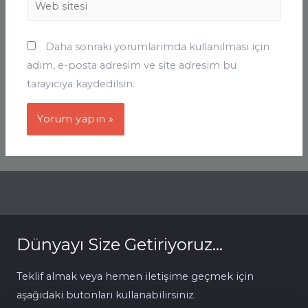
Daha sonraki yorumlarımda kullanılması için
adım, e-posta adresim ve site adresim bu
tarayıcıya kaydedilsin.
Dünyayı Size Getiriyoruz...
Teklif almak veya hemen iletişime geçmek için
aşağıdaki butonları kullanabilirsiniz.