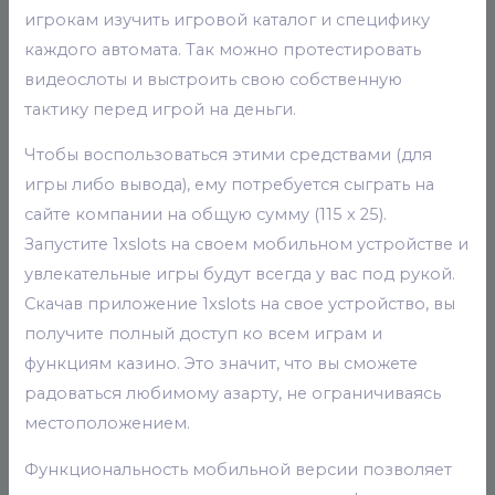
игрокам изучить игровой каталог и специфику
каждого автомата. Так можно протестировать
видеослоты и выстроить свою собственную
тактику перед игрой на деньги.
Чтобы воспользоваться этими средствами (для
игры либо вывода), ему потребуется сыграть на
сайте компании на общую сумму (115 х 25).
Запустите 1xslots на своем мобильном устройстве и
увлекательные игры будут всегда у вас под рукой.
Скачав приложение 1xslots на свое устройство, вы
получите полный доступ ко всем играм и
функциям казино. Это значит, что вы сможете
радоваться любимому азарту, не ограничиваясь
местоположением.
Функциональность мобильной версии позволяет