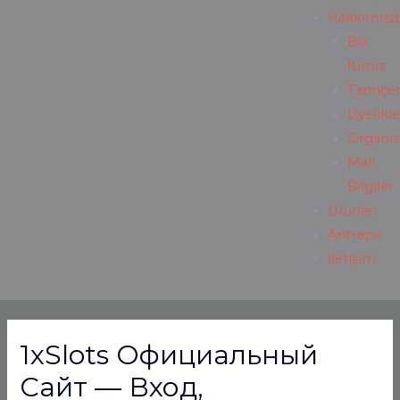
Hakkımızd
Biz
Kimiz
Tarihçe
Üyelikl
Organiz
Mali
Bilgiler
Ürünler
Antrepo
İletişim
1xSlots Официальный
Сайт — Вход,