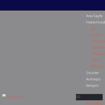
Ana Sayfa
Hakkımızd
Biz
Kimiz
Tarihçe
Üyelikl
Organiz
Mali
Bilgiler
Ürünler
Antrepo
İletişim
Ana Sayfa