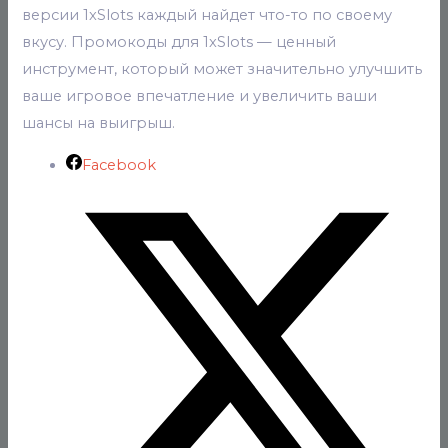
версии 1xSlots каждый найдет что-то по своему
вкусу. Промокоды для 1xSlots — ценный
инструмент, который может значительно улучшить
ваше игровое впечатление и увеличить ваши
шансы на выигрыш.
Facebook