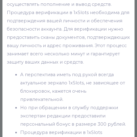
осуществлять пополнение и вывод средств.
Процедура верификации в 1xSlots необходима для
подтверждения вашей личности и обеспечения
безопасности аккаунта. Для верификации нужно
предоставить сканы документов, подтверждающих
вашу личность и адрес проживания. Этот процесс
занимает всего несколько минут и гарантирует
защиту ваших данных и средств.
А перспектива иметь под рукой всегда
актуальное зеркало 1xSlots, не зависящее от
блокировок, кажется очень
привлекательной.
Но при обращении в службу поддержки
экспертам редакции предоставили
персональный бонус в размере 300 рублей.
Процедура верификации в 1xSlots