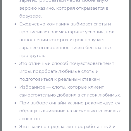
зарегистрироваться через мобильную
версию казино, которая открывается в
браузере.
Ежедневно компания выбирает слоты и
прописывает элементарные условия, при
выполнении которых игрок получает
заранее оговоренное число бесплатных
прокруток.
Это отличный способ почувствовать темп
игры, подобрать любимые слоты и
подготовиться к реальным ставкам.
Избранное — слоты, которые клиент
самостоятельно добавил в список любимых.
При выборе онлайн-казино рекомендуется
обращать внимание на несколько ключевых
аспектов.
Этот казино предлагает проработанный и