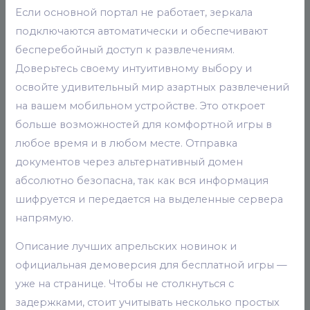
Если основной портал не работает, зеркала
подключаются автоматически и обеспечивают
бесперебойный доступ к развлечениям.
Доверьтесь своему интуитивному выбору и
освойте удивительный мир азартных развлечений
на вашем мобильном устройстве. Это откроет
больше возможностей для комфортной игры в
любое время и в любом месте. Отправка
документов через альтернативный домен
абсолютно безопасна, так как вся информация
шифруется и передается на выделенные сервера
напрямую.
Описание лучших апрельских новинок и
официальная демоверсия для бесплатной игры —
уже на странице. Чтобы не столкнуться с
задержками, стоит учитывать несколько простых