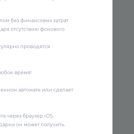
лом без финансовых затрат.
даря отсутствию фонового
гулярно проводятся
любое время!
ленном автомате или сделает
а через браузер iOS.
дарки он может получить.