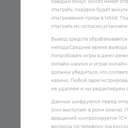
Каждый бонус 1xSlots имеет ог
отыграть, подарок будет анну
отыгрывания приза в 1xSlot. П
отыграть их согласно установл
Вывод средств обрабатывается
метода.Среднее время вывода с
попробовать игры в демо-режи
онлайн-казино и играх онлайн
должны убедиться, что соотве
казино. Любой зарегистрирова
не удаляем и ни редактируем 
Данные шифруются перед отпра
(оно выступает в роли ключа).
вращений контролируется ГСЧ 
вопросы по телефону (на русско