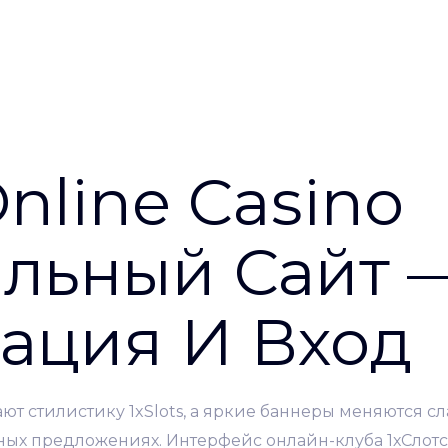
Online Casino
льный Сайт 
ация И Вход
т стилистику 1xSlots, а яркие баннеры меняются 
ных предложениях. Интерфейс онлайн-клуба 1хСлотс