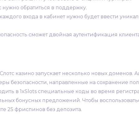
тс нужно обратиться в поддержку.
каждого входа в кабинет нужно будет ввести уника
опасность сможет двойная аутентификация клиента
Слотс казино запускает несколько новых доменов. 
меры безопасности, направленные на сохранение пол
дить в 1xSlots специальные коды во время регистр
ьных бонусных предложений. Чтобы воспользовать
те 25 фриспинов без депозита.