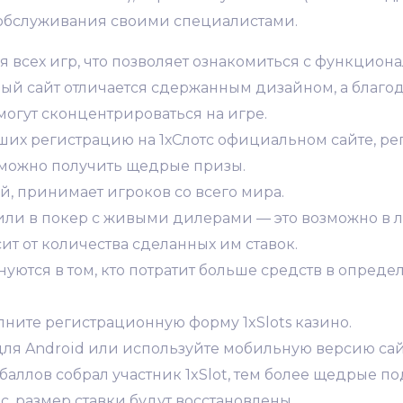
 обслуживания своими специалистами.
всех игр, что позволяет ознакомиться с функциона
ный сайт отличается сдержанным дизайном, а благо
могут сконцентрироваться на игре.
их регистрацию на 1хСлотс официальном сайте, ре
 можно получить щедрые призы.
й, принимает игроков со всего мира.
 или в покер с живыми дилерами — это возможно в 
сит от количества сделанных им ставок.
уются в том, кто потратит больше средств в опреде
олните регистрационную форму 1xSlots казино.
ля Android или используйте мобильную версию сайт
аллов собрал участник 1xSlot, тем более щедрые по
с, размер ставки будут восстановлены.