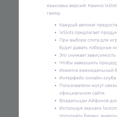
языковых версий. Казино 1xSl
гамму.
Каждый автомат предоста
1xSlots предлагает проду
При выборе слота для игр
будет давать победные к
Это снижает зависимость
Чтобы завершить процеду
Имеется еженедельный б
Интерфейс онлайн-клуба 
Пользователи могут связы
официальном сайте.
Владельцам Айфонов дост
Используя зеркало 1хслот
пополнять баланс, выводи