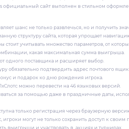
ots официальный сайт выполнен в стильном оформл
вляет шанс не только развлечься, но и получить з
манную структуру сайта, которая упрощает навигаци
ы стоит учитывать множество параметров, от которы
омбинации, какая максимальная сумма выигрыша.
 от одного поставщика и расширяет выбор.
ру обязательно подтвердить адрес почтового ящик
онус и подарок ко дню рождения игрока.
1хСлотс можно перевести на 46 языковых версий.
ваться за помощью даже в праздничные даты, испол
упна только регистрация через браузерную верси
с, игроки могут не только сохранить доступ к своим
ть выигрыши и участвовать в акциях и турнирах.