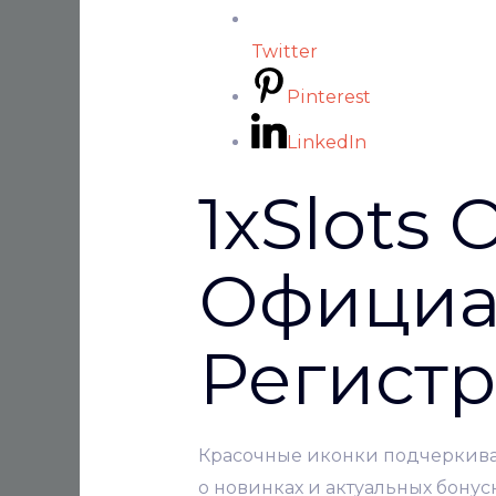
Twitter
Pinterest
LinkedIn
1xSlots 
Официа
Регистр
Красочные иконки подчеркиваю
о новинках и актуальных бонус