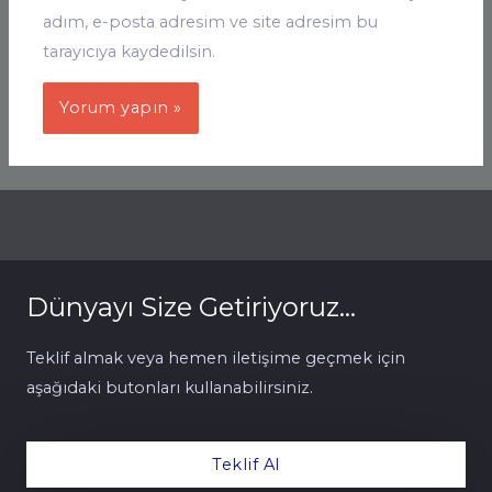
adım, e-posta adresim ve site adresim bu
tarayıcıya kaydedilsin.
Dünyayı Size Getiriyoruz...
Teklif almak veya hemen iletişime geçmek için
aşağıdaki butonları kullanabilirsiniz.
Teklif Al