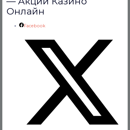
— Акции Казино
Онлайн
Facebook