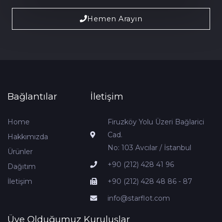
Hemen Arayın
Bağlantılar
İletişim
Home
Firuzköy Yolu Üzeri Bağlarici
Cad.
Hakkımızda
No: 103 Avcılar / İstanbul
Ürünler
+90 (212) 428 41 96
Dağıtım
İletişim
+90 (212) 428 48 86 - 87
info@starflot.com
Üye Olduğumuz Kuruluşlar