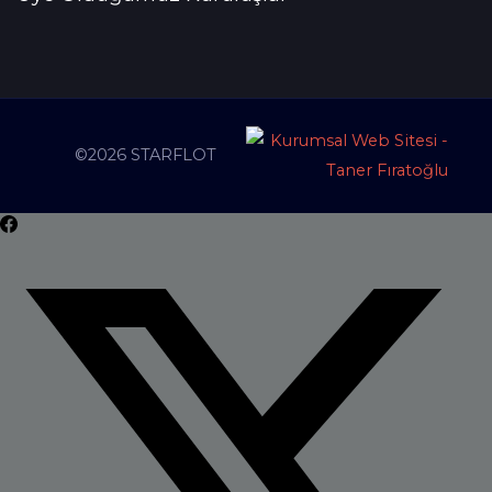
©2026 STARFLOT