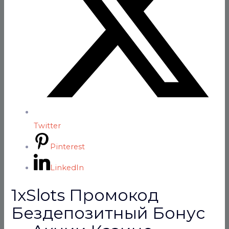
Twitter
Pinterest
LinkedIn
1xSlots Промокод
Бездепозитный Бонус