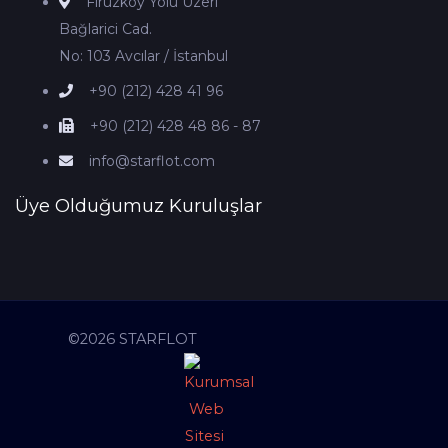
Firuzköy Yolu Üzeri
Bağlarici Cad.
No: 103 Avcılar / İstanbul
+90 (212) 428 41 96
+90 (212) 428 48 86 - 87
info@starflot.com
Üye Olduğumuz Kuruluşlar
©2026 STARFLOT