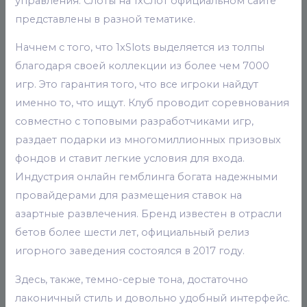
управления. Слоты на 1хСлот официальном сайте
представлены в разной тематике.
Начнем с того, что 1xSlots выделяется из толпы
благодаря своей коллекции из более чем 7000
игр. Это гарантия того, что все игроки найдут
именно то, что ищут. Клуб проводит соревнования
совместно с топовыми разработчиками игр,
раздает подарки из многомиллионных призовых
фондов и ставит легкие условия для входа.
Индустрия онлайн гемблинга богата надежными
провайдерами для размещения ставок на
азартные развлечения. Бренд известен в отрасли
бетов более шести лет, официальный релиз
игорного заведения состоялся в 2017 году.
Здесь, также, темно-серые тона, достаточно
лаконичный стиль и довольно удобный интерфейс.