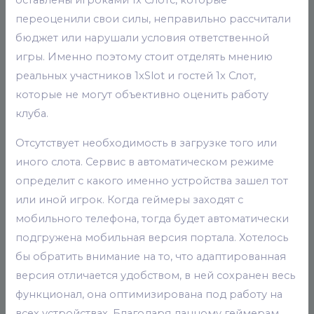
оставлены игроками 1x Слотс, которые
переоценили свои силы, неправильно рассчитали
бюджет или нарушали условия ответственной
игры. Именно поэтому стоит отделять мнению
реальных участников 1xSlot и гостей 1x Слот,
которые не могут объективно оценить работу
клуба.
Отсутствует необходимость в загрузке того или
иного слота. Сервис в автоматическом режиме
определит с какого именно устройства зашел тот
или иной игрок. Когда геймеры заходят с
мобильного телефона, тогда будет автоматически
подгружена мобильная версия портала. Хотелось
бы обратить внимание на то, что адаптированная
версия отличается удобством, в ней сохранен весь
функционал, она оптимизирована под работу на
всех устройствах. Благодаря данному геймерам