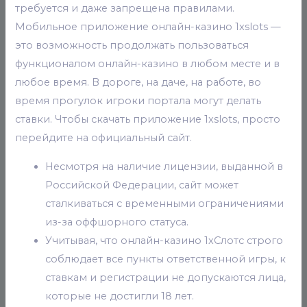
требуется и даже запрещена правилами.
Мобильное приложение онлайн-казино 1xslots —
это возможность продолжать пользоваться
функционалом онлайн-казино в любом месте и в
любое время. В дороге, на даче, на работе, во
время прогулок игроки портала могут делать
ставки. Чтобы скачать приложение 1xslots, просто
перейдите на официальный сайт.
Несмотря на наличие лицензии, выданной в
Российской Федерации, сайт может
сталкиваться с временными ограничениями
из-за оффшорного статуса.
Учитывая, что онлайн-казино 1хСлотс строго
соблюдает все пункты ответственной игры, к
ставкам и регистрации не допускаются лица,
которые не достигли 18 лет.