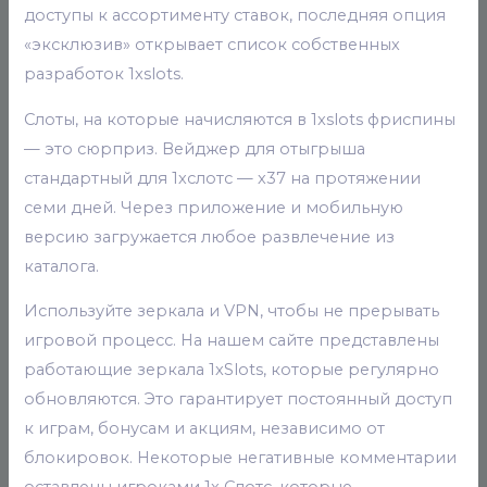
доступы к ассортименту ставок, последняя опция
«эксклюзив» открывает список собственных
разработок 1xslots.
Слоты, на которые начисляются в 1xslots фриспины
— это сюрприз. Вейджер для отыгрыша
стандартный для 1хслотс — х37 на протяжении
семи дней. Через приложение и мобильную
версию загружается любое развлечение из
каталога.
Используйте зеркала и VPN, чтобы не прерывать
игровой процесс. На нашем сайте представлены
работающие зеркала 1xSlots, которые регулярно
обновляются. Это гарантирует постоянный доступ
к играм, бонусам и акциям, независимо от
блокировок. Некоторые негативные комментарии