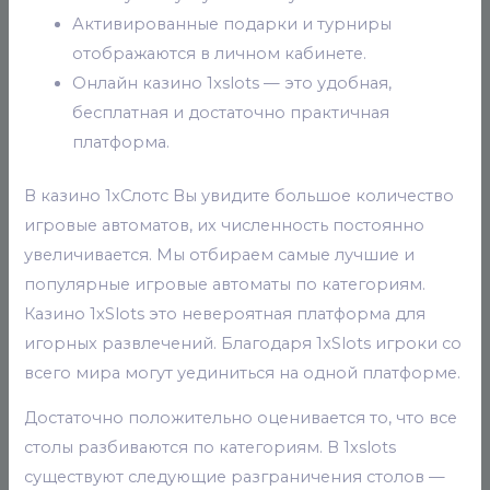
Активированные подарки и турниры
отображаются в личном кабинете.
Онлайн казино 1xslots — это удобная,
бесплатная и достаточно практичная
платформа.
В казино 1хСлотс Вы увидите большое количество
игровые автоматов, их численность постоянно
увеличивается. Мы отбираем самые лучшие и
популярные игровые автоматы по категориям.
Казино 1xSlots это невероятная платформа для
игорных развлечений. Благодаря 1xSlots игроки со
всего мира могут уединиться на одной платформе.
Достаточно положительно оценивается то, что все
столы разбиваются по категориям. В 1xslots
существуют следующие разграничения столов —