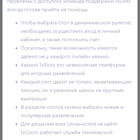
проблемы с доступом, команда поддержки 1xSlots
всегда готова прийти на помощь.
Чтобы выбрать стол в динамической рулетке,
необходимо осуществить вход в личный
кабинет, а также пополнить счет.
Поскольку, такая возможность имеется
далеко не у каждого онлайн-казино.
Казино 1xSlots это невероятная платформа
для игорных развлечений.
Каждый слот дарит не только захватывающие
эмоции, но и реальные шансы на крупные
выигрыши.
В разделе слотов можно выбрать новые и
популярные развлечения.
Для решения всех сложностей на сайте
1хСлотс работает служба технической