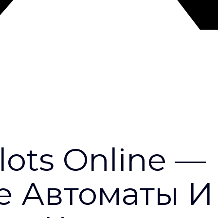
Slots Online —
е Автоматы И