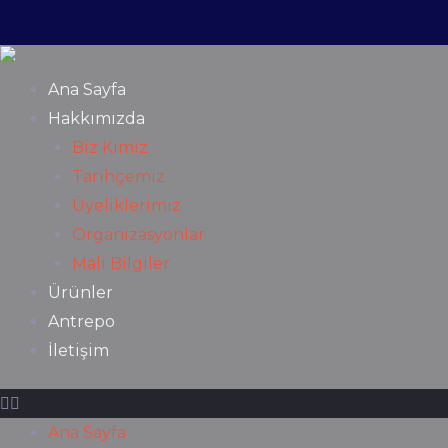
Ana Sayfa
Hakkımızda
Biz Kimiz
Tarihçemiz
Üyeliklerimiz
Organizasyonlar
Mali Bilgiler
Ürünler
Antrepo
İletişim
Ana Sayfa