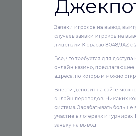
Джекпо
Заявки игроков на вывод выиг
случаев заявки игроков на выв
лицензии Кюрасао 8048/JAZ с 
Все, что требуется для доступа
онлайн казино, предлагающее 
адреса, по которым можно откры
Внести депозит на сайте можн
онлайн переводов. Никаких ко
система. Зарабатывать больше
участие в лотереях и турнирах
заявку на вывод.