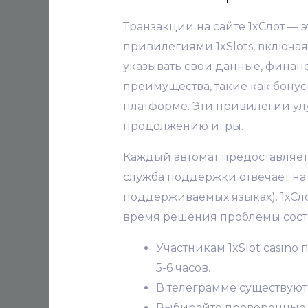
Транзакции на сайте 1xСлот —
привилегиями 1xSlots, включая
указывать свои данные, финан
преимущества, такие как бонус
платформе. Эти привилегии ул
продолжению игры.
Каждый автомат предоставляет 
служба поддержки отвечает на в
поддерживаемых языках). 1хСл
время решения проблемы состав
Участникам 1xSlot casino
5-6 часов.
В телеграмме существуют
Выбирайте проверенные з