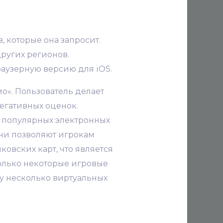
, которые она запросит.
ругих регионов.
раузерную версию для iOS.
о». Пользователь делает
егативных оценок.
х популярных электронных
ни позволяют игрокам
овских карт, что является
олько некоторые игровые
зу несколько виртуальных