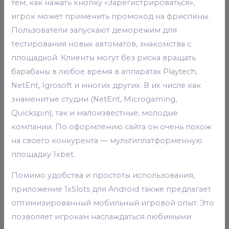
тем, как нажать кнопку «Зарегистрироваться»,
игрок может применить промокод на фриспины.
Пользователи запускают деморежим для
тестирования новых автоматов, знакомства с
площадкой. Клиенты могут без риска вращать
барабаны в любое время в аппаратах Playtech,
NetEnt, Igrosoft и многих других. В их числе как
знаменитые студии (NetEnt, Microgaming,
Quickspin), так и малоизвестные, молодые
компании. По оформлению сайта он очень похож
на своего конкурента ― мультиплатформенную
площадку 1xbet.
Помимо удобства и простоты использования,
приложение 1xSlots для Android также предлагает
оптимизированный мобильный игровой опыт. Это
позволяет игрокам наслаждаться любимыми