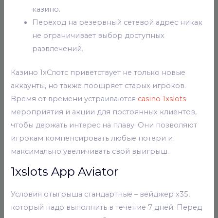
казино.
Переход на резервный сетевой адрес никак
не ограничивает выбор доступных
развлечений.
Казино 1хСлотс приветствует не только новые
аккаунты, но также поощряет старых игроков.
Время от времени устраиваются
casino 1xslots
мероприятия и акции для постоянных клиентов,
чтобы держать интерес на плаву. Они позволяют
игрокам компенсировать любые потери и
максимально увеличивать свой выигрыш.
1xslots App Aviator
Условия отыгрыша стандартные – вейджер х35,
который надо выполнить в течение 7 дней. Перед