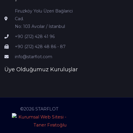
Firuzköy Yolu Üzeri Bağlarici
Cad.
No: 103 Avcılar / İstanbul
+90 (212) 428 41 96
+90 (212) 428 48 86 - 87
info@starflot.com
Üye Olduğumuz Kuruluşlar
©2026 STARFLOT