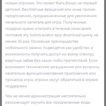
новым игрокам. Это может быть бонус на первый
депозит, бесплатные вращения или иные промо-
предложения, предназначенные для увеличения
начального капитала для игры. Полученные
подарки нужно отыграть в течение семи дней,
поставив эту 1xslots aviator app download сумму не
менее 35 раз. Основные преимущества
мобильного казино подводятся как удобство и
возможность получить доступ ко всему спектру
азартных забав без каких-либо препятствий. Если
возникают технические затруднения или вопросы,
касательно функционирования приложения или
процесса игры, игроки могут обратиться в сервис
поддержки.
Тем не менее администрация настоятельно
рекомендует изучить все предлагаемые виды