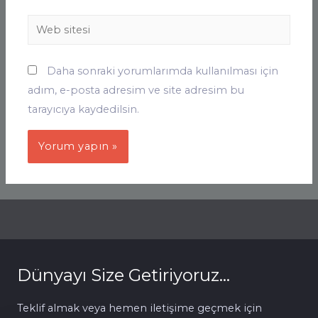
Web
sitesi
Daha sonraki yorumlarımda kullanılması için
adım, e-posta adresim ve site adresim bu
tarayıcıya kaydedilsin.
Dünyayı Size Getiriyoruz...
Teklif almak veya hemen iletişime geçmek için