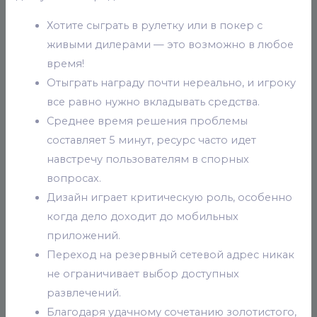
Хотите сыграть в рулетку или в покер с
живыми дилерами — это возможно в любое
время!
Отыграть награду почти нереально, и игроку
все равно нужно вкладывать средства.
Среднее время решения проблемы
составляет 5 минут, ресурс часто идет
навстречу пользователям в спорных
вопросах.
Дизайн играет критическую роль, особенно
когда дело доходит до мобильных
приложений.
Переход на резервный сетевой адрес никак
не ограничивает выбор доступных
развлечений.
Благодаря удачному сочетанию золотистого,