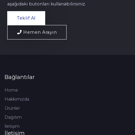
aşağıdaki butonları kullanabilirsiniz.
Teklif Al
Hemen Arayın
Bağlantılar
Home
Hakkımızda
Ürünler
Dağıtım
İletişim
İletişim