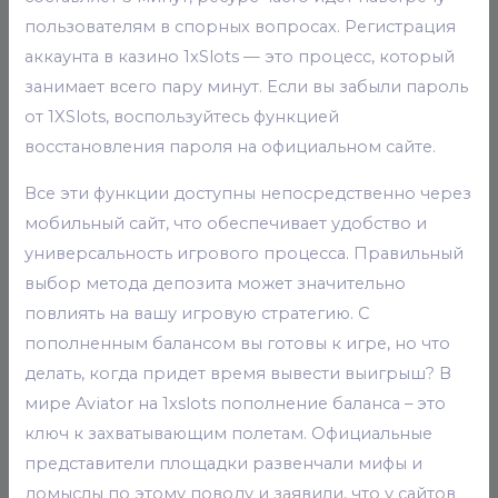
пользователям в спорных вопросах. Регистрация
аккаунта в казино 1xSlots — это процесс, который
занимает всего пару минут. Если вы забыли пароль
от 1XSlots, воспользуйтесь функцией
восстановления пароля на официальном сайте.
Все эти функции доступны непосредственно через
мобильный сайт, что обеспечивает удобство и
универсальность игрового процесса. Правильный
выбор метода депозита может значительно
повлиять на вашу игровую стратегию. С
пополненным балансом вы готовы к игре, но что
делать, когда придет время вывести выигрыш? В
мире Aviator на 1xslots пополнение баланса – это
ключ к захватывающим полетам. Официальные
представители площадки развенчали мифы и
домыслы по этому поводу и заявили, что у сайтов