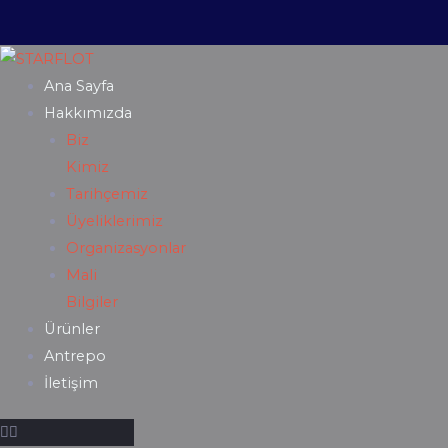
Ana Sayfa
Hakkımızda
Biz
Kimiz
Tarihçemiz
Üyeliklerimiz
Organizasyonlar
Mali
Bilgiler
Ürünler
Antrepo
İletişim