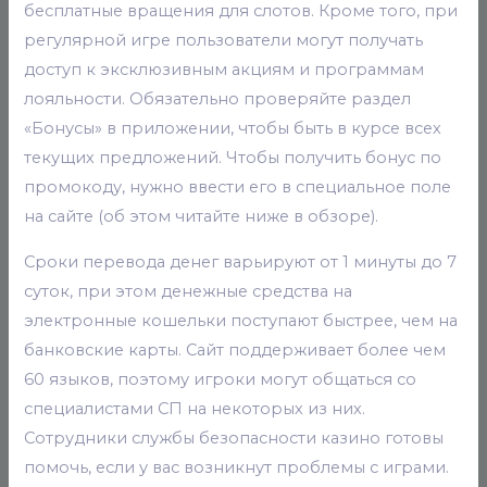
бесплатные вращения для слотов. Кроме того, при
регулярной игре пользователи могут получать
доступ к эксклюзивным акциям и программам
лояльности. Обязательно проверяйте раздел
«Бонусы» в приложении, чтобы быть в курсе всех
текущих предложений. Чтобы получить бонус по
промокоду, нужно ввести его в специальное поле
на сайте (об этом читайте ниже в обзоре).
Сроки перевода денег варьируют от 1 минуты до 7
суток, при этом денежные средства на
электронные кошельки поступают быстрее, чем на
банковские карты. Сайт поддерживает более чем
60 языков, поэтому игроки могут общаться со
специалистами СП на некоторых из них.
Сотрудники службы безопасности казино готовы
помочь, если у вас возникнут проблемы с играми.