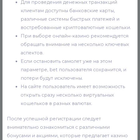
Для проведения денежных транзакций
клиентам доступны банковские карты,
различные системы быстрых платежей и
востребованные криптовалютные кошельки.
При выборе онлайн-казино рекомендуется
обращать внимание на несколько ключевых
аспектов.
Если остановить самолет уже на этом
параметре, bet пользователя сохранится, и
потери будут исключены.
На сайте пользователь имеет возможность
открыть сразу несколько виртуальных
кошельков в разных валютах.
После успешной регистрации следует
внимательно ознакомиться с различными
бонусами и акциями, которые предлагает казино