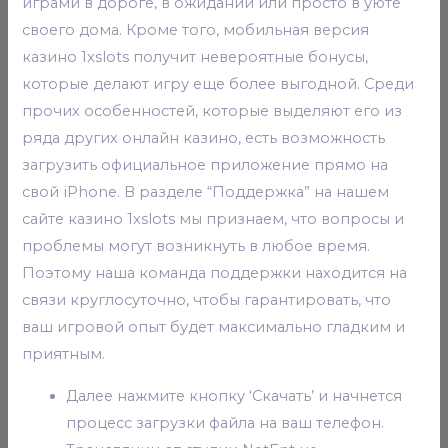
играми в дороге, в ожидании или просто в уюте
своего дома. Кроме того, мобильная версия
казино 1xslots получит невероятные бонусы,
которые делают игру еще более выгодной. Среди
прочих особенностей, которые выделяют его из
ряда других онлайн казино, есть возможность
загрузить официальное приложение прямо на
свой iPhone. В разделе “Поддержка” на нашем
сайте казино 1xslots мы признаем, что вопросы и
проблемы могут возникнуть в любое время.
Поэтому наша команда поддержки находится на
связи круглосуточно, чтобы гарантировать, что
ваш игровой опыт будет максимально гладким и
приятным.
Далее нажмите кнопку ‘Скачать’ и начнется
процесс загрузки файла на ваш телефон.