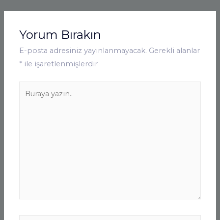
Yorum Bırakın
E-posta adresiniz yayınlanmayacak.
Gerekli alanlar
*
ile işaretlenmişlerdir