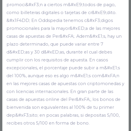
promoci&#xF3;n a ciertos m&#xE9;todos de pago,
como billeteras digitales o tarjetas de cr&#xE9;dito.
&#x1F4DD; En Oddspedia tenemos c&#xF3;digos
promocionales para la mayor&#xED;a de las mejores
casas de apuestas de Per&#xFA;. Adem&#xE1;s, hay un
plazo determinado, que puede variar entre 7
d&#xED;as y 30 d&#xED;as, durante el cual debes
cumplir con los requisitos de apuesta. En casos
excepcionales, el porcentaje puede subir a m&#xE1;s
del 100%, aunque eso es algo m&#xE1;s com&#xFA;n
en las mejores casas de apuestas con criptomonedas y
con licencias internacionales. En gran parte de las
casas de apuestas online del Per&#xFA;, los bonos de
bienvenida son equivalentes al 100% de tu primer
dep&#xF3;sito; en pocas palabras, si depositas S/100,
recibes otros S/100 en forma de bono.