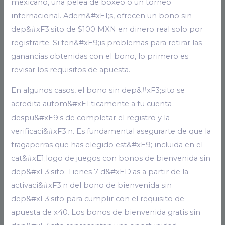
mexicano, una pelea de boxeo o un torneo
internacional. Adem&#xE1;s, ofrecen un bono sin
dep&#xF3;sito de $100 MXN en dinero real solo por
registrarte. Si ten&#xE9;is problemas para retirar las
ganancias obtenidas con el bono, lo primero es
revisar los requisitos de apuesta.
En algunos casos, el bono sin dep&#xF3;sito se
acredita autom&#xE1;ticamente a tu cuenta
despu&#xE9;s de completar el registro y la
verificaci&#xF3;n. Es fundamental asegurarte de que la
tragaperras que has elegido est&#xE9; incluida en el
cat&#xE1;logo de juegos con bonos de bienvenida sin
dep&#xF3;sito. Tienes 7 d&#xED;as a partir de la
activaci&#xF3;n del bono de bienvenida sin
dep&#xF3;sito para cumplir con el requisito de
apuesta de x40. Los bonos de bienvenida gratis sin