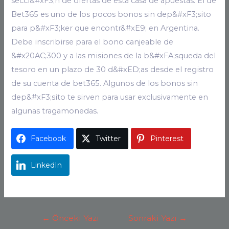
secci&#xF3;n de ofertas de esta casa de apuestas. El de
Bet365 es uno de los pocos bonos sin dep&#xF3;sito
para p&#xF3;ker que encontr&#xE9; en Argentina.
Debe inscribirse para el bono canjeable de
&#x20AC;300 y a las misiones de la b&#xFA;squeda del
tesoro en un plazo de 30 d&#xED;as desde el registro
de su cuenta de bet365. Algunos de los bonos sin
dep&#xF3;sito te sirven para usar exclusivamente en
algunas tragamonedas.
Facebook
Twitter
Pinterest
LinkedIn
←
Önceki Yazı
Sonraki Yazı
→