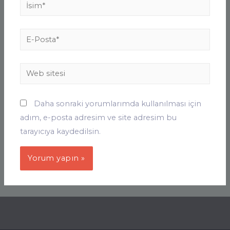
Daha sonraki yorumlarımda kullanılması için
adım, e-posta adresim ve site adresim bu
tarayıcıya kaydedilsin.