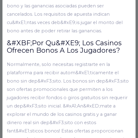
bono y las ganancias asociadas pueden ser
cancelados. Los requisitos de apuesta indican
cu&#xE1;ntas veces deb&#xE9;is jugar el monto del
bono antes de poder retirar las ganancias.
&#xBF;Por Qu&#xE9; Los Casinos
Ofrecen Bonos A Los Jugadores?
Normalmente, solo necesitas registrarte en la
plataforma para recibir autom&#xE1;ticamente el
bono sin dep&#xF3;sito. Los bonos sin dep&#xF3;sito
son ofertas promocionales que permiten a los
jugadores recibir fondos o giros gratuitos sin requerir
un dep&#xF3;sito inicial. &#xA1;An&#xED;mate a
explorar el mundo de los casinos gratis y a ganar
dinero real sin dep&#xF3;sito con estos
fant&#xE1;sticos bonos! Estas ofertas proporcionan