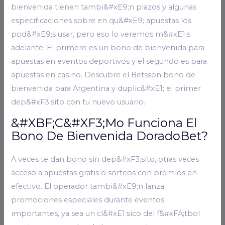
bienvenida tienen tambi&#xE9;n plazos y algunas
especificaciones sobre en qu&#xE9; apuestas los
pod&#xE9;s usar, pero eso lo veremos m&#xE1;s
adelante. El primero es un bono de bienvenida para
apuestas en eventos deportivos y el segundo es para
apuestas en casino. Descubre el Betsson bono de
bienvenida para Argentina y duplic&#xE1; el primer
dep&#xF3;sito con tu nuevo usuario.
&#xBF;C&#xF3;mo Funciona El
Bono De Bienvenida DoradoBet?
A veces te dan bono sin dep&#xF3;sito, otras veces
acceso a apuestas gratis o sorteos con premios en
efectivo. El operador tambi&#xE9;n lanza
promociones especiales durante eventos
importantes, ya sea un cl&#xE1;sico del f&#xFA;tbol