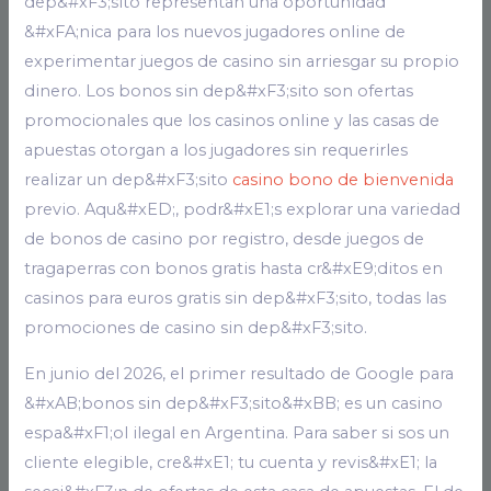
dep&#xF3;sito representan una oportunidad
&#xFA;nica para los nuevos jugadores online de
experimentar juegos de casino sin arriesgar su propio
dinero. Los bonos sin dep&#xF3;sito son ofertas
promocionales que los casinos online y las casas de
apuestas otorgan a los jugadores sin requerirles
realizar un dep&#xF3;sito
casino bono de bienvenida
previo. Aqu&#xED;, podr&#xE1;s explorar una variedad
de bonos de casino por registro, desde juegos de
tragaperras con bonos gratis hasta cr&#xE9;ditos en
casinos para euros gratis sin dep&#xF3;sito, todas las
promociones de casino sin dep&#xF3;sito.
En junio del 2026, el primer resultado de Google para
&#xAB;bonos sin dep&#xF3;sito&#xBB; es un casino
espa&#xF1;ol ilegal en Argentina. Para saber si sos un
cliente elegible, cre&#xE1; tu cuenta y revis&#xE1; la