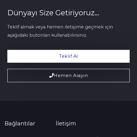
Dünyayı Size Getiriyoruz...
Teklif almak veya hemen iletişime geçmek için
aşağıdaki butonları kullanabilirsiniz.
Teklif Al
Hemen Arayın
Bağlantılar
İletişim