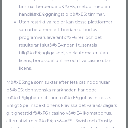
timmar beroende p&#xE5; metod, med en
handl&#xE4;ggningstid p&#xE5; timmar.
Utan restriktiva regler kan dessa plattformar
samarbeta med ett bredare utbud av
programvaruleverant&#xF6;rer, och det
resulterar i slut&#xE4;ndan i tusentals
tillg&#xE4;ngliga spel, spelautomater utan
licens, bordsspel online och live casino utan
licens.
M&#xE5;nga som suktar efter feta casinobonusar
p&#xE5; den svenska marknaden har goda
m&#xF6;jligheter att finna n&#xE5;got av intresse.
Enligt Spelinspektionens krav ska det vara 60 dagars
giltighetstid f&#xF6;r casino v&#xE4;lkomstbonus,
alternativt mer &#xE4;n s&#xE5;. Swish och Trustly