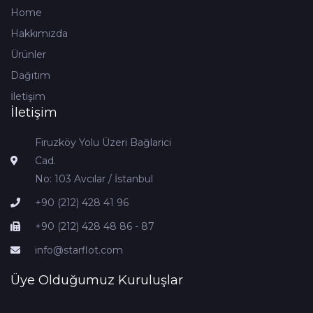
Home
Hakkımızda
Ürünler
Dağıtım
İletişim
İletişim
Firuzköy Yolu Üzeri Bağlarici
Cad.
No: 103 Avcılar / İstanbul
+90 (212) 428 41 96
+90 (212) 428 48 86 - 87
info@starflot.com
Üye Olduğumuz Kuruluşlar