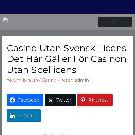
Casino Utan Svensk Licens
Det Här Gäller För Casinon
Utan Spellicens
Yorum bırakın
/
Casino
/ Yazan
admin
Facebook
Twitter
Pinterest
LinkedIn