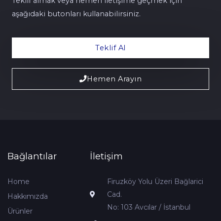
Teklif almak veya hemen iletişime geçmek için
aşağıdaki butonları kullanabilirsiniz.
Teklif Al
Hemen Arayın
Bağlantılar
İletişim
Home
Firuzköy Yolu Üzeri Bağlarici
Cad.
Hakkımızda
No: 103 Avcılar / İstanbul
Ürünler