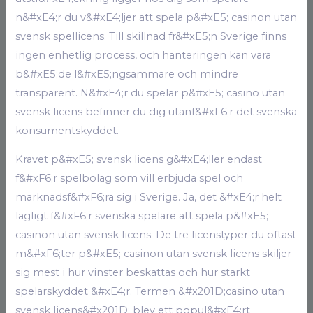
n&#xE4;r du v&#xE4;ljer att spela p&#xE5; casinon utan
svensk spellicens. Till skillnad fr&#xE5;n Sverige finns
ingen enhetlig process, och hanteringen kan vara
b&#xE5;de l&#xE5;ngsammare och mindre
transparent. N&#xE4;r du spelar p&#xE5; casino utan
svensk licens befinner du dig utanf&#xF6;r det svenska
konsumentskyddet.
Kravet p&#xE5; svensk licens g&#xE4;ller endast
f&#xF6;r spelbolag som vill erbjuda spel och
marknadsf&#xF6;ra sig i Sverige. Ja, det &#xE4;r helt
lagligt f&#xF6;r svenska spelare att spela p&#xE5;
casinon utan svensk licens. De tre licenstyper du oftast
m&#xF6;ter p&#xE5; casinon utan svensk licens skiljer
sig mest i hur vinster beskattas och hur starkt
spelarskyddet &#xE4;r. Termen &#x201D;casino utan
svensk licens&#x201D; blev ett popul&#xE4;rt