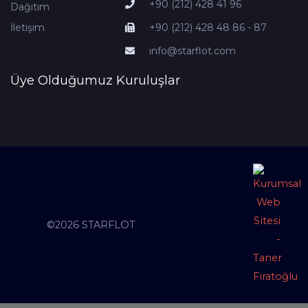
+90 (212) 428 41 96
Dağıtım
İletişim
+90 (212) 428 48 86 - 87
info@starflot.com
Üye Olduğumuz Kuruluşlar
©2026 STARFLOT