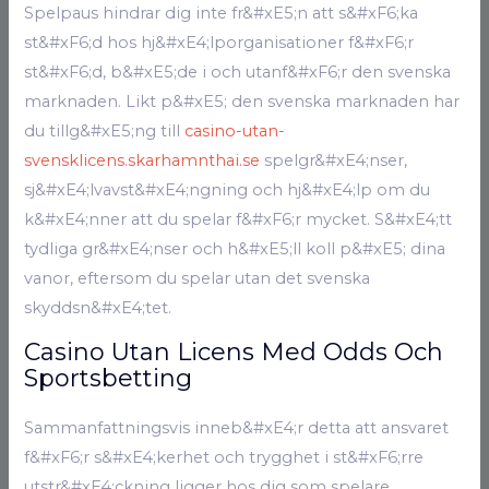
Spelpaus hindrar dig inte fr&#xE5;n att s&#xF6;ka
st&#xF6;d hos hj&#xE4;lporganisationer f&#xF6;r
st&#xF6;d, b&#xE5;de i och utanf&#xF6;r den svenska
marknaden. Likt p&#xE5; den svenska marknaden har
du tillg&#xE5;ng till
casino-utan-
svensklicens.skarhamnthai.se
spelgr&#xE4;nser,
sj&#xE4;lvavst&#xE4;ngning och hj&#xE4;lp om du
k&#xE4;nner att du spelar f&#xF6;r mycket. S&#xE4;tt
tydliga gr&#xE4;nser och h&#xE5;ll koll p&#xE5; dina
vanor, eftersom du spelar utan det svenska
skyddsn&#xE4;tet.
Casino Utan Licens Med Odds Och
Sportsbetting
Sammanfattningsvis inneb&#xE4;r detta att ansvaret
f&#xF6;r s&#xE4;kerhet och trygghet i st&#xF6;rre
utstr&#xE4;ckning ligger hos dig som spelare