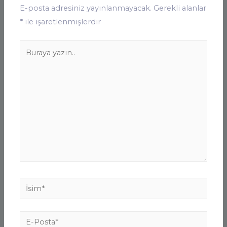
E-posta adresiniz yayınlanmayacak.
Gerekli alanlar
*
ile işaretlenmişlerdir