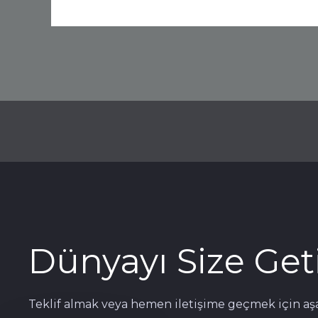
Up
No
Deposit
Dünyayı Size Geti
Teklif almak veya hemen iletişime geçmek için aş