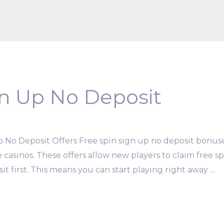
gn Up No Deposit
 No Deposit Offers Free spin sign up no deposit bonuse
 casinos. These offers allow new players to claim free s
 first. This means you can start playing right away …