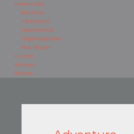
Hakkımızda
Biz Kimiz
Tarihçemiz
Üyeliklerimiz
Organizasyonlar
Mali Bilgiler
Ürünler
Antrepo
İletişim