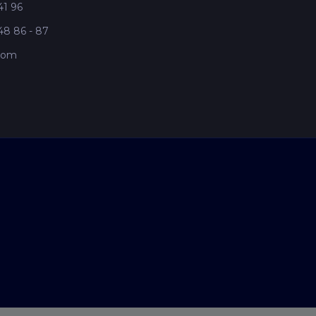
41 96
48 86 - 87
.com