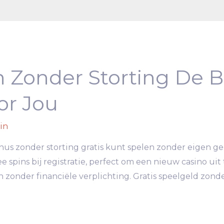
n Zonder Storting De B
or Jou
in
us zonder storting gratis kunt spelen zonder eigen gel
e spins bij registratie, perfect om een nieuw casino uit
zonder financiële verplichting. Gratis speelgeld zonder