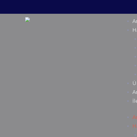
A
H
Ü
A
İ
A
H