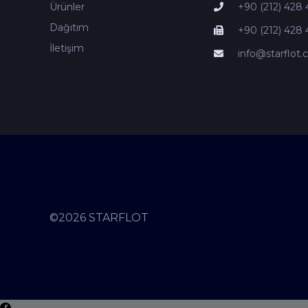
Ürünler
+90 (212) 428 
Dağıtım
+90 (212) 428 
İletişim
info@starflot
©2026 STARFLOT