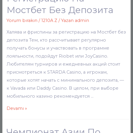
расписание
Мостбет Без Депозита
и
результаты
Yorum bırakın
/
1210A Z
/ Yazan
admin
Халява и фриспины за регистрацию на Мостбет без
депозита Тем, кто рассчитывает регулярно
получать бонусы и участвовать в программе
лояльности, подойдут Riobet или JoyCasino.
Любителям турниров и ежедневных акций стоит
присмотреться к STARDA Casino, а игрокам,
которые хотят начать с минимального депозита, —
к Vavada или Daddy Casino. В целом, при выборе
мобильного казино рекомендуется …
Халява
Devamı »
и
фриспины
Чемпионат Азии По
за