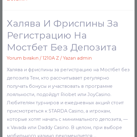
Азии
по
Халява И Фриспины За
рукопашному
бою:
Регистрацию На
расписание
Мостбет Без Депозита
и
результаты
Yorum bırakın
/
1210A Z
/ Yazan
admin
Халява и фриспины за регистрацию на Мостбет без
депозита Тем, кто рассчитывает регулярно
получать бонусы и участвовать в программе
лояльности, подойдут Riobet или JoyCasino.
Любителям турниров и ежедневных акций стоит
присмотреться к STARDA Casino, а игрокам,
которые хотят начать с минимального депозита, —
к Vavada или Daddy Casino. В целом, при выборе
мобильного казино рекомендуется …