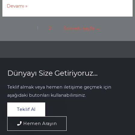
Какие
Devamı »
есть
спорты
Yazı
1
2
Sonraki sayfa
→
для
Sayfalandırması
детей,
подростков
и
взрослых
новичков
Dünyayı Size Getiriyoruz...
Teklif almak veya hemen iletişime geçmek için
aşağıdaki butonları kullanabilirsiniz.
Teklif Al
Hemen Arayın