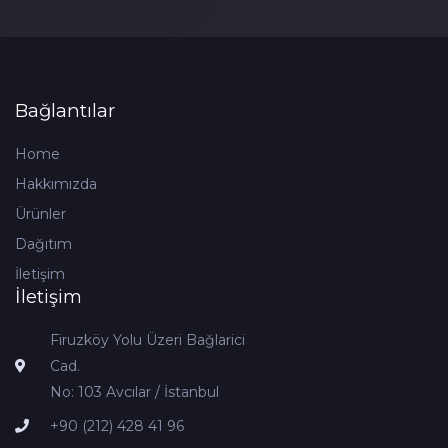
Bağlantılar
Home
Hakkımızda
Ürünler
Dağıtım
İletişim
İletişim
Firuzköy Yolu Üzeri Bağlarici
Cad.
No: 103 Avcılar / İstanbul
+90 (212) 428 41 96