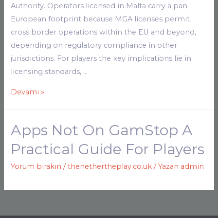
Authority. Operators licensed in Malta carry a pan
European footprint because MGA licenses permit
cross border operations within the EU and beyond,
depending on regulatory compliance in other
jurisdictions. For players the key implications lie in
licensing standards, …
Devamı »
Apps Not On GamStop A
Practical Guide For Players
Yorum bırakın
/
thenethertheplay.co.uk
/ Yazan
admin