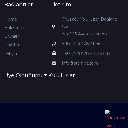
Bağlantılar
İletişim
Home
Firuzköy Yolu Üzeri Bağlarici
Cad.
Hakkımızda
No: 103 Avcılar / İstanbul
Ürünler
+90 (212) 428 41 96
Dağıtım
İletişim
+90 (212) 428 48 86 - 87
info@starflot.com
Üye Olduğumuz Kuruluşlar