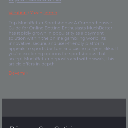
Vacation
/ Yazan
admin
Top MuchBetter Sportsbooks: A Comprehensive
Guide for Online Betting Enthusiasts MuchBetter
has rapidly grown in popularity as a payment
solution within the online gambling world. Its
innovative, secure, and user-friendly platform
appeals to sports bettors and casino players alike. If
you’re exploring options for sportsbooks that
accept MuchBetter deposits and withdrawals, this
article offers in-depth …
Devamı »