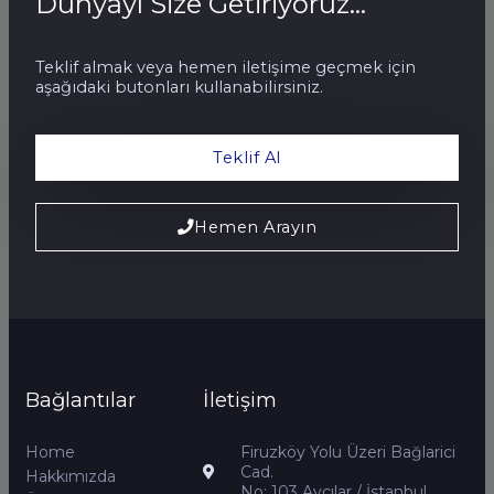
Dünyayı Size Getiriyoruz...
Teklif almak veya hemen iletişime geçmek için
aşağıdaki butonları kullanabilirsiniz.
Teklif Al
Hemen Arayın
Bağlantılar
İletişim
Home
Firuzköy Yolu Üzeri Bağlarici
Cad.
Hakkımızda
No: 103 Avcılar / İstanbul