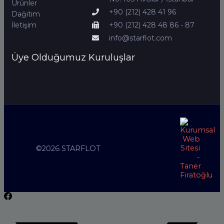
Ürünler
+90 (212) 428 41 96
Dağıtım
İletişim
+90 (212) 428 48 86 - 87
info@starflot.com
Üye Olduğumuz Kuruluşlar
©2026 STARFLOT