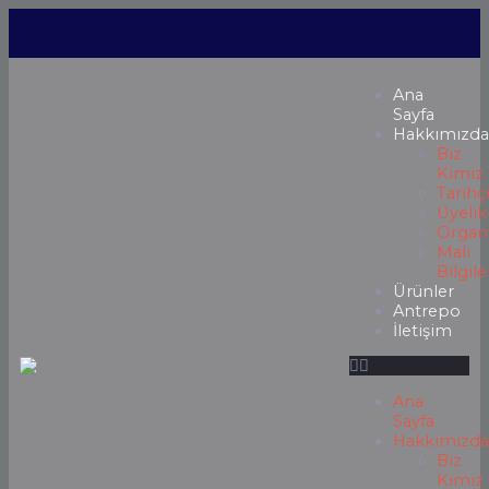
Ana
Sayfa
Hakkımızd
Biz
Kimiz
Tarih
Üyelik
Organ
Mali
Bilgile
Ürünler
Antrepo
İletişim
Ana
Sayfa
Hakkımızd
Biz
Kimiz