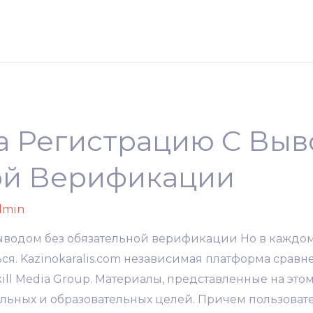
 Регистрацию С Выв
ой Верификации
dmin
ыводом без обязательной верификации Но в каждом
ся. Kazinokaralis.com независимая платформа сравн
ll Media Group. Материалы, представленные на это
льных и образовательных целей. Причем пользоват