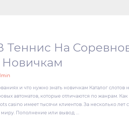
В Теннис На Соревно
 Новичкам
dmin
ваниях и что нужно знать новичкам Каталог слотов н
ровых автоматов, которые отличаются по жанрам. Ка
ots casino имеет тысячи клиентов. За несколько лет
у миру. Пополнение или вывод …