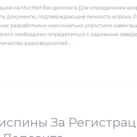
ацию на Мостбет без депозита Для определения воз
ть документы, подтверждающие личность игрока. Л
к как разработчики максимально упростили навигац
 всего необходимо определиться с надежным заве
личество разновидностей …
испины За Регистра