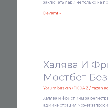
заключать пари не только на п
Фриспины
Devamı »
за
регистрацию
с
выводом
без
обязательной
Халява И Фр
верификации
Мостбет Без
Yorum bırakın
/
1100A Z
/ Yazan
a
Халява и фриспины за регистр
администрация может запроси