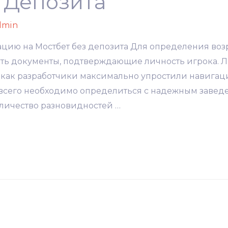
 Депозита
dmin
ацию на Мостбет без депозита Для определения воз
ть документы, подтверждающие личность игрока. Л
к как разработчики максимально упростили навигац
 всего необходимо определиться с надежным заве
личество разновидностей …