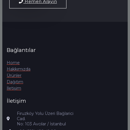
Hemen Arayın
Bağlantılar
Home
Hakkımızda
Ürünler
Dağıtım
İletişim
İletişim
Firuzköy Yolu Üzeri Bağlarici
Cad.
No: 103 Avcılar / İstanbul