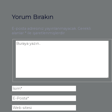
Yorum Bırakın
E-posta adresiniz yayınlanmayacak.
Gerekli
alanlar
*
ile işaretlenmişlerdir
Buraya
yazın..
İsim*
E-
Posta*
Web
sitesi