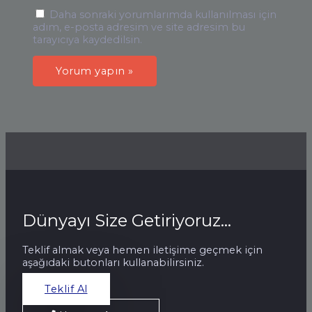
Daha sonraki yorumlarımda kullanılması için
adım, e-posta adresim ve site adresim bu
tarayıcıya kaydedilsin.
Dünyayı Size Getiriyoruz...
Teklif almak veya hemen iletişime geçmek için
aşağıdaki butonları kullanabilirsiniz.
Teklif Al