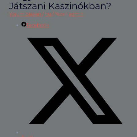
Játszani Kaszinókban?
Yorum bırakın
/
hu
/ Yazan
admin
Facebook