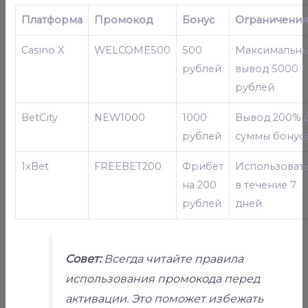
Платформа
Промокод
Бонус
Ограничени
Casino X
WELCOME500
500
Максимальн
рублей
вывод 5000
рублей
BetCity
NEW1000
1000
Вывод 200% 
рублей
суммы бонус
1xBet
FREEBET200
Фрибет
Использоват
на 200
в течение 7
рублей
дней
Совет:
Всегда читайте правила
использования промокода перед
активации. Это поможет избежать