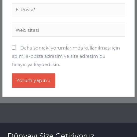
Daha sonraki yorumlarımda kullanılması için
adım, e-posta adresim ve site adresim bu
tarayıcıya kaydedilsin.
Dünyayı Size Getiriyoruz...