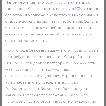
Например, в Casino X 67% игроков активируют
промокоды без отыгрыша, но только 23% выводят
средства. Это связано с недостатком информации
о правилах использования таких бонусов. Одна из
часто встречающихся ошибок — игроки не читают
условия отыгрыша, а затем обнаруживают, что
средства нельзя снять.
Промокоды без отыгрыша — это бонусы, которые
не требуют внесения депозита. Они работают в
BetCity, 1xBet и других платформах. Но у них есть
условия: минимальная сумма вывода,
ограниченный срок действия, ограничения по
использованию в определенных играх.
Разберемся, как избежать ошибок и получить
максимум от таких предложений. Например,
некоторые казино ограничивают использование