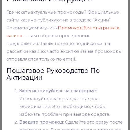
Где искать актуальные промокоды? Официальные
сайты казино публикуют их в разделе “Акции”.
Рекомендуем изучить
Промокод без отыгрыша в
казино
— там собраны проверенные
предложения. Также полезно подписаться на
рассылки казино: часто эксклюзивные промокоды
отправляются только по email.
Пошаговое Руководство По
Активации
Зарегистрируйтесь на платформе:
Используйте реальные данные для
верификации. Это необходимо, чтобы
избежать проблем при выводе средств.
Введите промокод:
Сделайте это сразу после