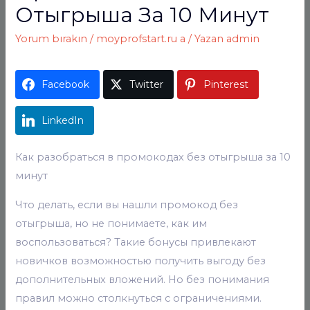
Отыгрыша За 10 Минут
Yorum bırakın
/
moyprofstart.ru a
/ Yazan
admin
Facebook
Twitter
Pinterest
LinkedIn
Как разобраться в промокодах без отыгрыша за 10
минут
Что делать, если вы нашли промокод без
отыгрыша, но не понимаете, как им
воспользоваться? Такие бонусы привлекают
новичков возможностью получить выгоду без
дополнительных вложений. Но без понимания
правил можно столкнуться с ограничениями.