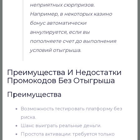
неприятных сюрпризов.
Например, в некоторых казино
бонус автоматически
аннулируется, если вы
пополняете счет до выполнения
условий отыгрыша.
Преимущества И Недостатки
Промокодов Без Отыгрыша
Преимущества
Возможность тестировать платформу без
риска.
Шанс выиграть реальные деньги.
Простота активации: требуется только