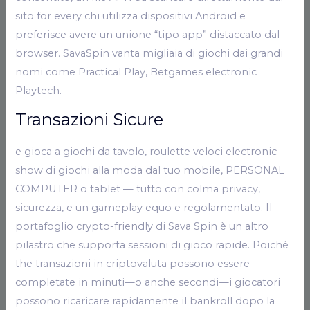
sito for every chi utilizza dispositivi Android e
preferisce avere un unione “tipo app” distaccato dal
browser. SavaSpin vanta migliaia di giochi dai grandi
nomi come Practical Play, Betgames electronic
Playtech.
Transazioni Sicure
e gioca a giochi da tavolo, roulette veloci electronic
show di giochi alla moda dal tuo mobile, PERSONAL
COMPUTER o tablet — tutto con colma privacy,
sicurezza, e un gameplay equo e regolamentato. Il
portafoglio crypto-friendly di Sava Spin è un altro
pilastro che supporta sessioni di gioco rapide. Poiché
the transazioni in criptovaluta possono essere
completate in minuti—o anche secondi—i giocatori
possono ricaricare rapidamente il bankroll dopo la