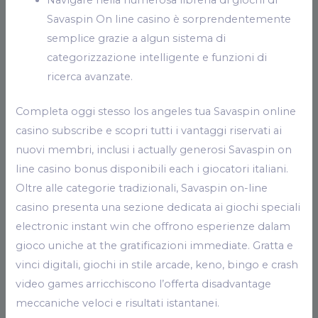
Navigare nella numerosa libreria di giochi di
Savaspin On line casino è sorprendentemente
semplice grazie a algun sistema di
categorizzazione intelligente e funzioni di
ricerca avanzate.
Completa oggi stesso los angeles tua Savaspin online
casino subscribe e scopri tutti i vantaggi riservati ai
nuovi membri, inclusi i actually generosi Savaspin on
line casino bonus disponibili each i giocatori italiani.
Oltre alle categorie tradizionali, Savaspin on-line
casino presenta una sezione dedicata ai giochi speciali
electronic instant win che offrono esperienze dalam
gioco uniche at the gratificazioni immediate. Gratta e
vinci digitali, giochi in stile arcade, keno, bingo e crash
video games arricchiscono l’offerta disadvantage
meccaniche veloci e risultati istantanei.