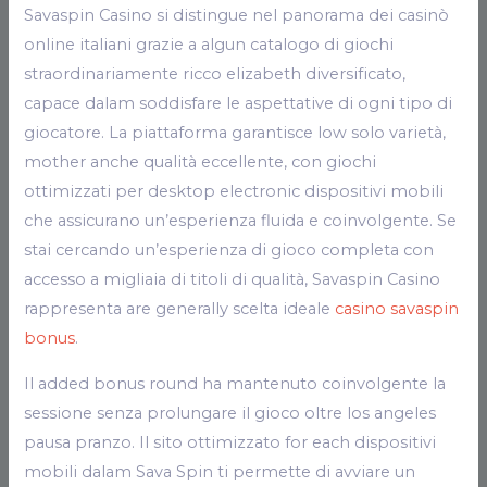
Savaspin Casino si distingue nel panorama dei casinò
online italiani grazie a algun catalogo di giochi
straordinariamente ricco elizabeth diversificato,
capace dalam soddisfare le aspettative di ogni tipo di
giocatore. La piattaforma garantisce low solo varietà,
mother anche qualità eccellente, con giochi
ottimizzati per desktop electronic dispositivi mobili
che assicurano un’esperienza fluida e coinvolgente. Se
stai cercando un’esperienza di gioco completa con
accesso a migliaia di titoli di qualità, Savaspin Casino
rappresenta are generally scelta ideale
casino savaspin
bonus
.
Il added bonus round ha mantenuto coinvolgente la
sessione senza prolungare il gioco oltre los angeles
pausa pranzo. Il sito ottimizzato for each dispositivi
mobili dalam Sava Spin ti permette di avviare un