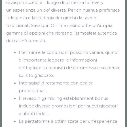
savaspin accedi è il luogo di partenza for every
un’esperienza un po’ diversa. Per chihuahua preferisce
l’eleganza e la strategia dei giochi da tavolo
tradizionali, Savaspin On line casino offre un’ampia
gamma di opzioni che ricreano l’atmosfera autentica
dei casinò terrestri.
I termini e le condizioni possono variare, quindi
è importante leggere le informazioni
dettagliate su requisiti di scommessa e scadenze
sul sito graduato.
Interagisci direttamente con dealer
professionali,
Il savaspin gambling establishment bonus
include diverse promozioni per nuovi giocatori
e utenti fedeli.
La piattaforma è ottimizzata per un’esperienza