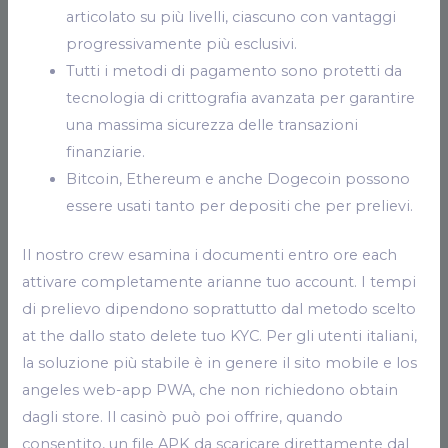
articolato su più livelli, ciascuno con vantaggi
progressivamente più esclusivi.
Tutti i metodi di pagamento sono protetti da
tecnologia di crittografia avanzata per garantire
una massima sicurezza delle transazioni
finanziarie.
Bitcoin, Ethereum e anche Dogecoin possono
essere usati tanto per depositi che per prelievi.
Il nostro crew esamina i documenti entro ore each
attivare completamente arianne tuo account. I tempi
di prelievo dipendono soprattutto dal metodo scelto
at the dallo stato delete tuo KYC. Per gli utenti italiani,
la soluzione più stabile è in genere il sito mobile e los
angeles web-app PWA, che non richiedono obtain
dagli store. Il casinò può poi offrire, quando
consentito, un file APK da scaricare direttamente dal