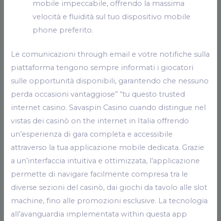
mobile impeccabile, offrendo la massima
velocità e fluidità sul tuo dispositivo mobile
phone preferito.
Le comunicazioni through email e votre notifiche sulla
piattaforma tengono sempre informati i giocatori
sulle opportunità disponibili, garantendo che nessuno
perda occasioni vantaggiose” “tu questo trusted
internet casino. Savaspin Casino cuando distingue nel
vistas dei casinò on the internet in Italia offrendo
un’esperienza di gara completa e accessibile
attraverso la tua applicazione mobile dedicata. Grazie
a un’interfaccia intuitiva e ottimizzata, l’applicazione
permette di navigare facilmente compresa tra le
diverse sezioni del casinò, dai giochi da tavolo alle slot
machine, fino alle promozioni esclusive. La tecnologia
all’avanguardia implementata within questa app