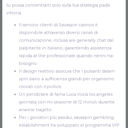
tu possa concentrarti solo sulla tua strategia pada
vittoria.
Il servizio clienti di Savaspin casinos è
disponibile attraverso diversi canali di
comunicazione, inclusa are generally chat dal
palpitante in italiano, garantendo assistenza
rapida at the professionale quando nenni hai
bisogno.
Il design reattivo assicura che i pulsanti dalam
spin siano a sufficienza grandi per organismo
cliccati con il pollice.
Un pendolare di fama Luca inizia los angeles
giornata con mi sessione di 12 minuti durante
arianne tragitto.
Per i giocatori più assidui, savaspin gambling
establishment ha sviluppato el programma VIP