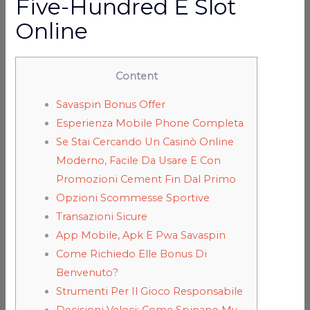
Five-Hundred E Slot
Online
Content
Savaspin Bonus Offer
Esperienza Mobile Phone Completa
Se Stai Cercando Un Casinò Online
Moderno, Facile Da Usare E Con
Promozioni Cement Fin Dal Primo
Opzioni Scommesse Sportive
Transazioni Sicure
App Mobile, Apk E Pwa Savaspin
Come Richiedo Elle Bonus Di
Benvenuto?
Strumenti Per Il Gioco Responsabile