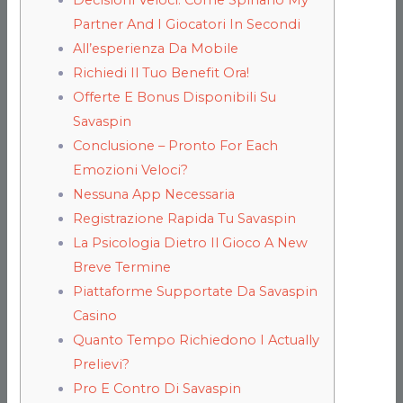
Decisioni Veloci: Come Spinano My
Partner And I Giocatori In Secondi
All’esperienza Da Mobile
Richiedi Il Tuo Benefit Ora!
Offerte E Bonus Disponibili Su
Savaspin
Conclusione – Pronto For Each
Emozioni Veloci?
Nessuna App Necessaria
Registrazione Rapida Tu Savaspin
La Psicologia Dietro Il Gioco A New
Breve Termine
Piattaforme Supportate Da Savaspin
Casino
Quanto Tempo Richiedono I Actually
Prelievi?
Pro E Contro Di Savaspin