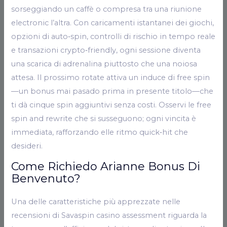
sorseggiando un caffè o compresa tra una riunione
electronic l’altra. Con caricamenti istantanei dei giochi,
opzioni di auto‑spin, controlli di rischio in tempo reale
e transazioni crypto‑friendly, ogni sessione diventa
una scarica di adrenalina piuttosto che una noiosa
attesa. Il prossimo rotate attiva un induce di free spin
—un bonus mai pasado prima in presente titolo—che
ti dà cinque spin aggiuntivi senza costi. Osservi le free
spin and rewrite che si susseguono; ogni vincita è
immediata, rafforzando elle ritmo quick‑hit che
desideri.
Come Richiedo Arianne Bonus Di
Benvenuto?
Una delle caratteristiche più apprezzate nelle
recensioni di Savaspin casino assessment riguarda la