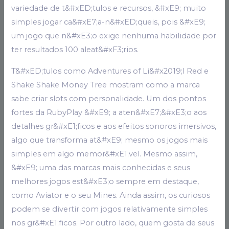
variedade de t&#xED;tulos e recursos, &#xE9; muito
simples jogar ca&#xE7;a-n&#xED;queis, pois &#xE9;
um jogo que n&#xE3;o exige nenhuma habilidade por
ter resultados 100 aleat&#xF3;rios.
T&#xED;tulos como Adventures of Li&#x2019;l Red e
Shake Shake Money Tree mostram como a marca
sabe criar slots com personalidade. Um dos pontos
fortes da RubyPlay &#xE9; a aten&#xE7;&#xE3;o aos
detalhes gr&#xE1;ficos e aos efeitos sonoros imersivos,
algo que transforma at&#xE9; mesmo os jogos mais
simples em algo memor&#xE1;vel. Mesmo assim,
&#xE9; uma das marcas mais conhecidas e seus
melhores jogos est&#xE3;o sempre em destaque,
como Aviator e o seu Mines. Ainda assim, os curiosos
podem se divertir com jogos relativamente simples
nos gr&#xE1;ficos. Por outro lado, quem gosta de seus