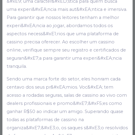
&#xE9; uma caracter&#xED;stica para quem busca
uma experi&#xEA;ncia mais aut&#xEA;ntica e imersiva.
Para garantir que nossos leitores tenham a melhor
experi&#xEA;ncia ao jogar, abordamos todos os
aspectos necess&#xE1;rios que uma plataforma de
cassino precisa oferecer. Ao escolher um cassino
online, verifique sempre seu registro e certificados de
seguran&#xE7;a para garantir uma experi&#xEA;ncia
tranquila.
Sendo uma marca forte do setor, eles honram cada
centavo dos seus pr&#xEA;mios. Voc&#xEA; tem
acesso a rodadas seguras, salas de cassino ao vivo com
dealers profissionais e promo&#xE7;&#xF5;es como
ganhar R$50 ao indicar um amigo. Superando quase
todas as plataformas de cassino na
organiza&#xE7;&#xE3;o, os saques s&#xE3;o resolvidos