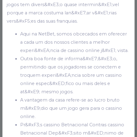
jogos tem divers&#xE3;o quase intermin&#xE1;vel
porque a marca costuma lan&#xE7;ar v&#xE1;rias
vers&#xF5;es das suas franquias.
Aqui na NetBet, somos obcecados em oferecer
a cada um dos nossos clientes a melhor
experi&#xEA;ncia de cassino online j&#xE1; vista.
Outra boa fonte de informa&#xE7;&#xE3;o,
permitindo que os jogadores se conectem e
troquem experi&#xEA;ncia sobre um cassino
online espec&#xED;fico ou mais deles e
at&#xE9; mesmo jogos.
A vantagem da casa refere-se ao lucro bruto
m&#xE9;dio que um jogo gera para o cassino
online.
Pr&#xF3;s cassino Betnacional Contras cassino
Betnacional Dep&#xF3;sito m&#xED;nimo de