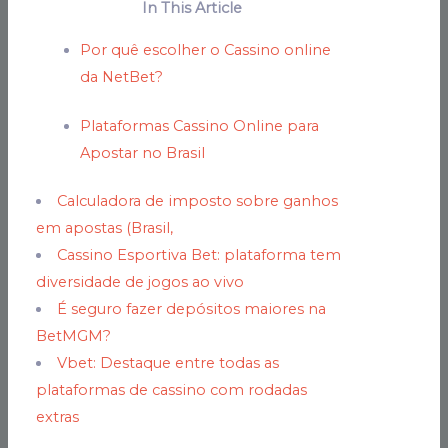
In This Article
Por quê escolher o Cassino online
da NetBet?
Plataformas Cassino Online para
Apostar no Brasil
Calculadora de imposto sobre ganhos
em apostas (Brasil,
Cassino Esportiva Bet: plataforma tem
diversidade de jogos ao vivo
É seguro fazer depósitos maiores na
BetMGM?
Vbet: Destaque entre todas as
plataformas de cassino com rodadas
extras