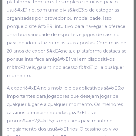
plataforma tem um site simples e intuitivo para o
usu&#xE1;rio, com uma divis&#xE3;o de categorias
organizadas por provedor ou modalidade. Isso
porque o site &#xE9; intuitivo para navegar e oferece
uma boa variedade de esportes e jogos de cassino
para jogadores fazerem as suas apostas. Com mais de
20 anos de experi&#xEA;ncia, a plataforma destaca-se
por sua interface amig&#xE1;vel em dispositivos
m&#xF3;veis, garantindo acesso f&#xE1;cil a qualquer
momento.
A experi&#xEA;ncia mobile e os aplicativos s&#xE3;o
importantes para jogadores que desejam jogar de
qualquer lugar e a qualquer momento. Os melhores
cassinos oferecem rodadas gr&#xE1;tis e
promo&#xE7;&#xF5;es regulares para manter o
engajamento dos usu&#xE1;rios. O cassino ao vivo