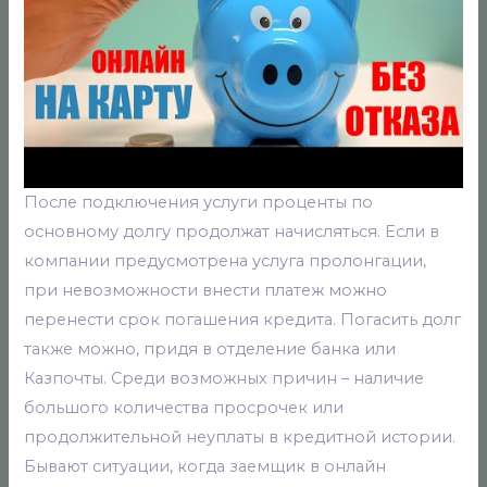
После подключения услуги проценты по
основному долгу продолжат начисляться. Если в
компании предусмотрена услуга пролонгации,
при невозможности внести платеж можно
перенести срок погашения кредита. Погасить долг
также можно, придя в отделение банка или
Казпочты. Среди возможных причин – наличие
большого количества просрочек или
продолжительной неуплаты в кредитной истории.
Бывают ситуации, когда заемщик в онлайн