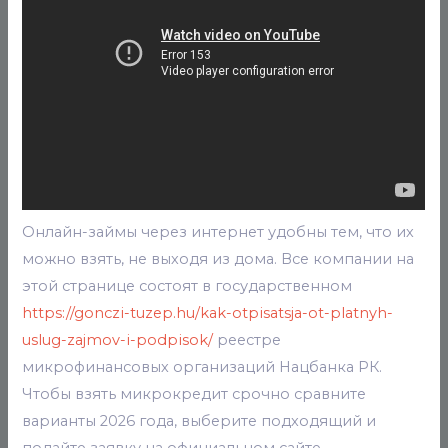
Онлайн-займы через интернет удобны тем, что их
можно взять, не выходя из дома. Все компании на
этой странице состоят в государственном
https://gonczi-tuzep.hu/kak-otpisatsja-ot-platnyh-
uslug-zajmov-i-podpisok/
реестре
микрофинансовых организаций Нацбанка РК.
Чтобы взять микрокредит срочно сравните
варианты 2026 года, выберите подходящий и