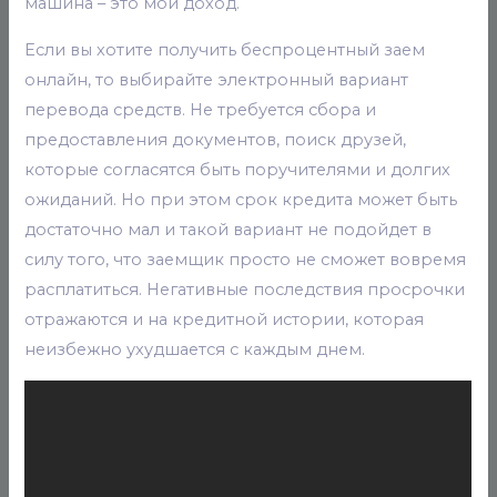
машина – это мой доход.
Если вы хотите получить беспроцентный заем
онлайн, то выбирайте электронный вариант
перевода средств. Не требуется сбора и
предоставления документов, поиск друзей,
которые согласятся быть поручителями и долгих
ожиданий. Но при этом срок кредита может быть
достаточно мал и такой вариант не подойдет в
силу того, что заемщик просто не сможет вовремя
расплатиться. Негативные последствия просрочки
отражаются и на кредитной истории, которая
неизбежно ухудшается с каждым днем.