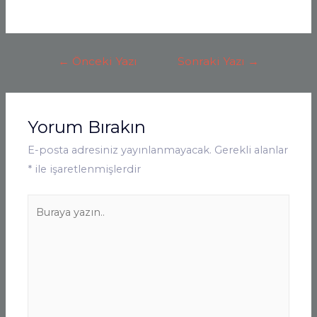
Yazı
←
Önceki Yazı
Sonraki Yazı
→
Gezinmesi
Yorum Bırakın
E-posta adresiniz yayınlanmayacak.
Gerekli alanlar
*
ile işaretlenmişlerdir
Buraya
yazın..