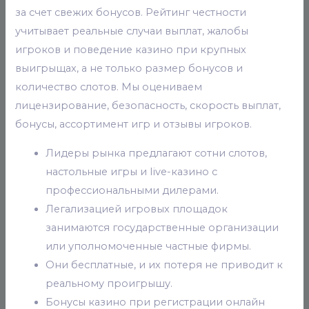
за счет свежих бонусов. Рейтинг честности
учитывает реальные случаи выплат, жалобы
игроков и поведение казино при крупных
выигрыщах, а не только размер бонусов и
количество слотов. Мы оцениваем
лицензирование, безопасность, скорость выплат,
бонусы, ассортимент игр и отзывы игроков.
Лидеры рынка предлагают сотни слотов,
настольные игры и live-казино с
профессиональными дилерами.
Легализацией игровых площадок
занимаются государственные организации
или уполномоченные частные фирмы.
Они бесплатные, и их потеря не приводит к
реальному проигрышу.
Бонусы казино при регистрации онлайн