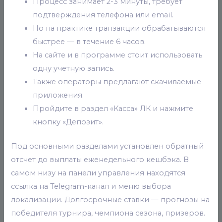
Процесс занимает 2-3 минуты, требует
подтверждения телефона или email.
Но на практике транзакции обрабатываются
быстрее — в течение 6 часов.
На сайте и в программе стоит использовать
одну учетную запись.
Также операторы предлагают скачиваемые
приложения.
Пройдите в раздел «Касса» ЛК и нажмите
кнопку «Депозит».
Под основными разделами установлен обратный
отсчет до выплаты еженедельного кешбэка. В
самом низу на панели управления находятся
ссылка на Telegram-канал и меню выбора
локализации. Долгосрочные ставки — прогнозы на
победителя турнира, чемпиона сезона, призеров.