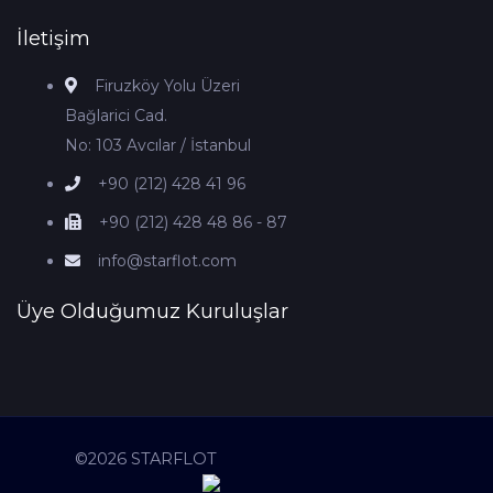
İletişim
Firuzköy Yolu Üzeri
Bağlarici Cad.
No: 103 Avcılar / İstanbul
+90 (212) 428 41 96
+90 (212) 428 48 86 - 87
info@starflot.com
Üye Olduğumuz Kuruluşlar
©2026 STARFLOT