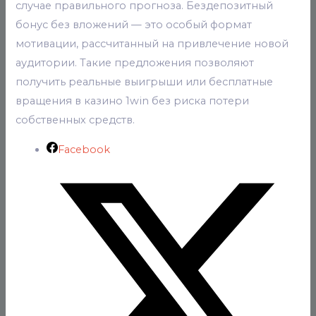
случае правильного прогноза. Бездепозитный
бонус без вложений — это особый формат
мотивации, рассчитанный на привлечение новой
аудитории. Такие предложения позволяют
получить реальные выигрыши или бесплатные
вращения в казино 1win без риска потери
собственных средств.
Facebook