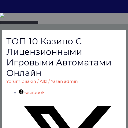
ТОП 10 Казино С
Лицензионными
Игровыми Автоматами
Онлайн
Yorum bırakın
/
Allz
/ Yazan
admin
Facebook