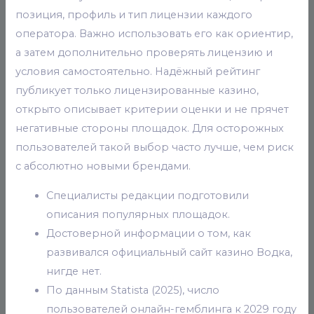
позиция, профиль и тип лицензии каждого
оператора. Важно использовать его как ориентир,
а затем дополнительно проверять лицензию и
условия самостоятельно. Надёжный рейтинг
публикует только лицензированные казино,
открыто описывает критерии оценки и не прячет
негативные стороны площадок. Для осторожных
пользователей такой выбор часто лучше, чем риск
с абсолютно новыми брендами.
Специалисты редакции подготовили
описания популярных площадок.
Достоверной информации о том, как
развивался официальный сайт казино Водка,
нигде нет.
По данным Statista (2025), число
пользователей онлайн-гемблинга к 2029 году