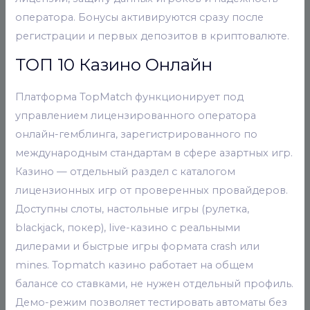
оператора. Бонусы активируются сразу после
регистрации и первых депозитов в криптовалюте.
ТОП 10 Казино Онлайн
Платформа TopMatch функционирует под
управлением лицензированного оператора
онлайн-гемблинга, зарегистрированного по
международным стандартам в сфере азартных игр.
Казино — отдельный раздел с каталогом
лицензионных игр от проверенных провайдеров.
Доступны слоты, настольные игры (рулетка,
blackjack, покер), live-казино с реальными
дилерами и быстрые игры формата crash или
mines. Topmatch казино работает на общем
балансе со ставками, не нужен отдельный профиль.
Демо-режим позволяет тестировать автоматы без