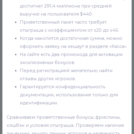
достигнет 291,4 миллиона при средней
выручке на пользователя $440.
Приветственный пакет часто требует
отыгрыша с коэффициентом от x20 до x45.
Когда накопится достаточная сумма, можно
оформить заявку на кешаут в разделе «Касса».
На сайте есть два промокода для активации
эксклюзивных бонусов.
Перед регистрацией желательно найти
отзывы других игроков.
Гарантируется конфиденциальность
документации, использование только для
идентификации.
Сравниваем приветственные бонусы, фриспины,
кэшбэк и условия отыгрыша. Проверяем наличие
лицензии, защиту данных игроков и надежность