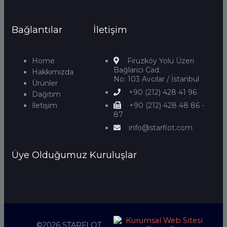
Bağlantılar
İletişim
Home
Firuzköy Yolu Üzeri
Bağlarici Cad.
Hakkımızda
No: 103 Avcılar / İstanbul
Ürünler
+90 (212) 428 41 96
Dağıtım
İletişim
+90 (212) 428 48 86 -
87
info@starflot.com
Üye Olduğumuz Kuruluşlar
©2026 STARFLOT