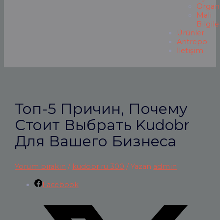
Organ
Mali
Bilgile
Ürünler
Antrepo
İletişim
Топ-5 Причин, Почему
Стоит Выбрать Kudobr
Для Вашего Бизнеса
Yorum bırakın
/
kudobr.ru 300
/ Yazan
admin
Facebook