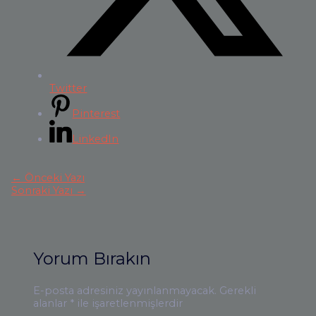
Twitter
Pinterest
LinkedIn
←
Önceki Yazı
Sonraki Yazı
→
Yorum Bırakın
E-posta adresiniz yayınlanmayacak.
Gerekli
alanlar
*
ile işaretlenmişlerdir