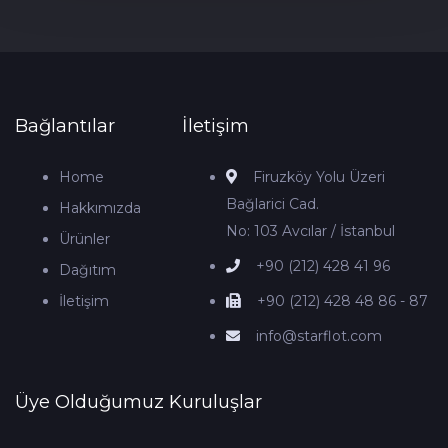
Bağlantılar
İletişim
Home
Firuzköy Yolu Üzeri
Bağlarici Cad.
Hakkımızda
No: 103 Avcılar / İstanbul
Ürünler
+90 (212) 428 41 96
Dağıtım
İletişim
+90 (212) 428 48 86 - 87
info@starflot.com
Üye Olduğumuz Kuruluşlar