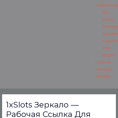
Hakkımızd
Biz
Kimiz
Tarihçe
Üyelikl
Organiz
Mali
Bilgiler
Ürünler
Antrepo
İletişim
1xSlots Зеркало —
Рабочая Ссылка Для