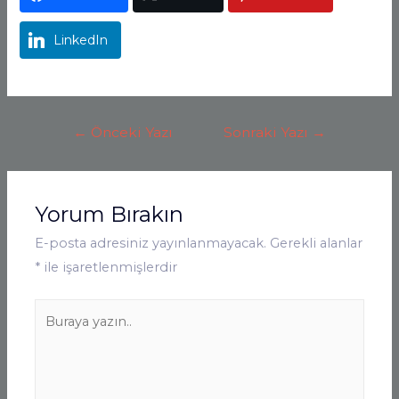
LinkedIn
←
Önceki Yazı
Sonraki Yazı
→
Yorum Bırakın
E-posta adresiniz yayınlanmayacak.
Gerekli alanlar
*
ile işaretlenmişlerdir