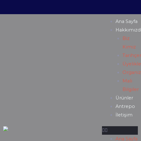
Ana Sayfa
Hakkımızd
Biz
Kimiz
Tarihçe
Üyelikl
Organiz
Mali
Bilgiler
Ürünler
Antrepo
İletişim
Ana Sayfa