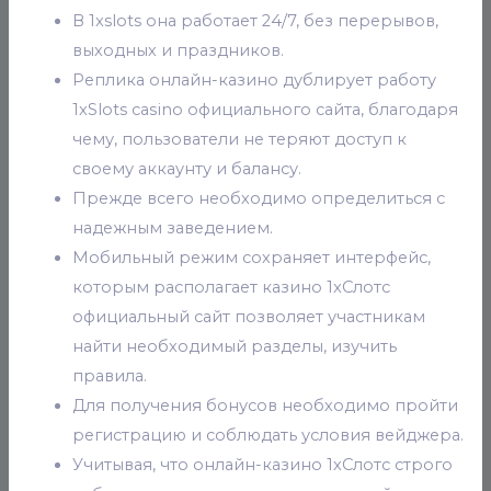
В 1xslots она работает 24/7, без перерывов,
выходных и праздников.
Реплика онлайн-казино дублирует работу
1xSlots casino официального сайта, благодаря
чему, пользователи не теряют доступ к
своему аккаунту и балансу.
Прежде всего необходимо определиться с
надежным заведением.
Мобильный режим сохраняет интерфейс,
которым располагает казино 1xСлотс
официальный сайт позволяет участникам
найти необходимый разделы, изучить
правила.
Для получения бонусов необходимо пройти
регистрацию и соблюдать условия вейджера.
Учитывая, что онлайн-казино 1хСлотс строго