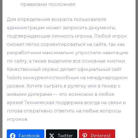
правилами посложнее.
Для определения возраста пользователя
администрация может запросить документы,
подтверждающие личность игрока. Любой игрок
сможет легко сориентироваться на сайте, так как
разработчики максимально упростили навигацию
по сайту, а также выделили все основные кнопки.
Качественный сервис делает официальный сайт
1xslots конкурентоспособным на международном
уровне. Хотите сыграть в рулетку или в покер с
живыми дилерами — это возможно в любое
время! Техническая поддержка всегда на связи и
готова оперативно ответить на любые вопросы
игроков.
Facebook
Twitter
Pinterest