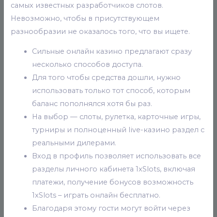
самых известных разработчиков слотов.
Невозможно, чтобы в присутствующем
разнообразии не оказалось того, что вы ищете.
Сильные онлайн казино предлагают сразу
несколько способов доступа.
Для того чтобы средства дошли, нужно
использовать только тот способ, которым
баланс пополнялся хотя бы раз.
На выбор — слоты, рулетка, карточные игры,
турниры и полноценный live-казино раздел с
реальными дилерами.
Вход в профиль позволяет использовать все
разделы личного кабинета 1xSlots, включая
платежи, получение бонусов возможность
1xSlots – играть онлайн бесплатно.
Благодаря этому гости могут войти через